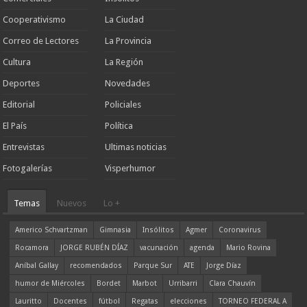
Cooperativismo
La Ciudad
Correo de Lectores
La Provincia
Cultura
La Región
Deportes
Novedades
Editorial
Policiales
El País
Política
Entrevistas
Ultimas noticias
Fotogalerías
Visperhumor
Temas
Nuevos
Lo +
Americo Schvartzman
Gimnasia
Insólitos
Agmer
Coronavirus
Rocamora
JORGE RUBÉN DÍAZ
vacunación
agenda
Mario Rovina
Aníbal Gallay
recomendados
Parque Sur
ATE
Jorge Díaz
humor de Miércoles
Bordet
Marbot
Urribarri
Clara Chauvín
Lauritto
Docentes
fútbol
Regatas
elecciones
TORNEO FEDERAL A