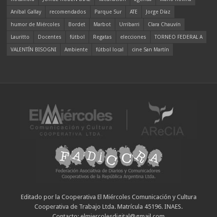
Aníbal Gallay
recomendados
Parque Sur
ATE
Jorge Díaz
humor de Miércoles
Bordet
Marbot
Urribarri
Clara Chauvín
Lauritto
Docentes
fútbol
Regatas
elecciones
TORNEO FEDERAL A
VALENTÍN BISOGNI
Ambiente
fútbol local
cine San Martín
Editado por la Cooperativa El Miércoles Comunicación y Cultura
Cooperativa de Trabajo Ltda. Matrícula 45196. INAES.
Contacto: elmiercolesdigital@gmail.com