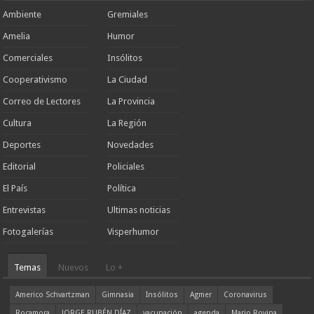
Ambiente
Gremiales
Amelia
Humor
Comerciales
Insólitos
Cooperativismo
La Ciudad
Correo de Lectores
La Provincia
Cultura
La Región
Deportes
Novedades
Editorial
Policiales
El País
Política
Entrevistas
Ultimas noticias
Fotogalerías
Visperhumor
Temas
Nuevos
Lo +
Americo Schvartzman
Gimnasia
Insólitos
Agmer
Coronavirus
Rocamora
JORGE RUBÉN DÍAZ
vacunación
agenda
Mario Rovina