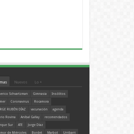
mas
Nuevos
Lo +
erico Schvartzman
Gimnasia
Insólitos
mer
Coronavirus
Rocamora
RGE RUBÉN DÍAZ
vacunación
agenda
rio Rovina
Aníbal Gallay
recomendados
rque Sur
ATE
Jorge Díaz
mor de Miércoles
Bordet
Marbot
Urribarri