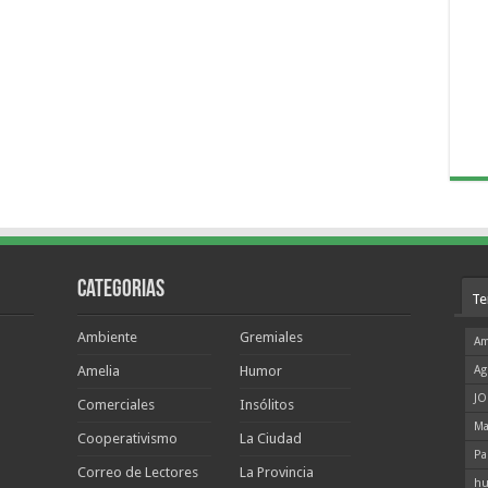
Categorias
Te
Ambiente
Gremiales
Am
Amelia
Humor
Ag
JO
Comerciales
Insólitos
Ma
Cooperativismo
La Ciudad
Pa
Correo de Lectores
La Provincia
hu