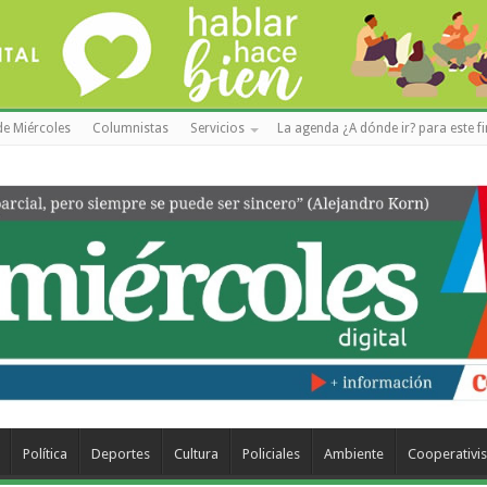
de Miércoles
Columnistas
Servicios
La agenda ¿A dónde ir? para este f
Política
Deportes
Cultura
Policiales
Ambiente
Cooperativi