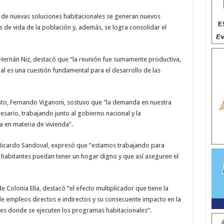
n de nuevas soluciones habitacionales se generan nuevos
s de vida de la población y, además, se logra consolidar el
, Hernán Niz, destacó que “la reunión fue sumamente productiva,
nal es una cuestión fundamental para el desarrollo de las
usto, Fernando Viganoni, sostuvo que "la demanda en nuestra
sario, trabajando junto al gobierno nacional y la
a en materia de vivienda”.
, Ricardo Sandoval, expresó que “estamos trabajando para
 habitantes puedan tener un hogar digno y que así aseguren el
e Colonia Elía, destacó “el efecto multiplicador que tiene la
de empleos directos e indirectos y su consecuente impacto en la
ades donde se ejecuten los programas habitacionales”.