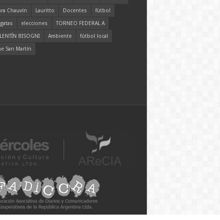
ara Chauvín
Lauritto
Docentes
fútbol
gatas
elecciones
TORNEO FEDERAL A
LENTÍN BISOGNI
Ambiente
fútbol local
ne San Martín