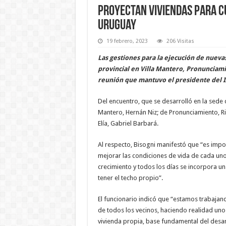
Proyectan viviendas para c
Uruguay
19 febrero, 2023
206 Visitas
Las gestiones para la ejecución de nueva
provincial en Villa Mantero, Pronunciamie
reunión que mantuvo el presidente del I
Del encuentro, que se desarrolló en la sede d
Mantero, Hernán Niz; de Pronunciamiento, Ri
Elía, Gabriel Barbará.
Al respecto, Bisogni manifestó que “es impo
mejorar las condiciones de vida de cada uno
crecimiento y todos los días se incorpora u
tener el techo propio”.
El funcionario indicó que “estamos trabajand
de todos los vecinos, haciendo realidad uno
vivienda propia, base fundamental del desarr