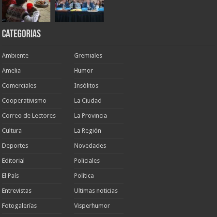
Categorias
Ambiente
Gremiales
Amelia
Humor
Comerciales
Insólitos
Cooperativismo
La Ciudad
Correo de Lectores
La Provincia
Cultura
La Región
Deportes
Novedades
Editorial
Policiales
El País
Política
Entrevistas
Ultimas noticias
Fotogalerías
Visperhumor