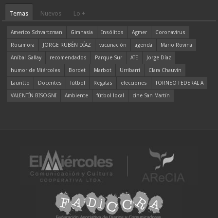
Temas
Nuevos
Lo +
Americo Schvartzman
Gimnasia
Insólitos
Agmer
Coronavirus
Rocamora
JORGE RUBÉN DÍAZ
vacunación
agenda
Mario Rovina
Aníbal Gallay
recomendados
Parque Sur
ATE
Jorge Díaz
humor de Miércoles
Bordet
Marbot
Urribarri
Clara Chauvín
Lauritto
Docentes
fútbol
Regatas
elecciones
TORNEO FEDERAL A
VALENTÍN BISOGNI
Ambiente
fútbol local
cine San Martín