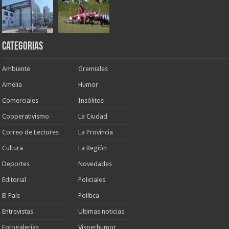
Categorias
Ambiente
Gremiales
Amelia
Humor
Comerciales
Insólitos
Cooperativismo
La Ciudad
Correo de Lectores
La Provincia
Cultura
La Región
Deportes
Novedades
Editorial
Policiales
El País
Política
Entrevistas
Ultimas noticias
Fotogalerías
Visperhumor