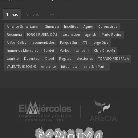
Temas
Nuevos
Lo +
Americo Schvartzman
Gimnasia
Insólitos
Agmer
Coronavirus
Rocamora
JORGE RUBÉN DÍAZ
vacunación
agenda
Mario Rovina
Aníbal Gallay
recomendados
Parque Sur
ATE
Jorge Díaz
humor de Miércoles
Bordet
Marbot
Urribarri
Clara Chauvín
Lauritto
Docentes
fútbol
Regatas
elecciones
TORNEO FEDERAL A
VALENTÍN BISOGNI
Ambiente
fútbol local
cine San Martín