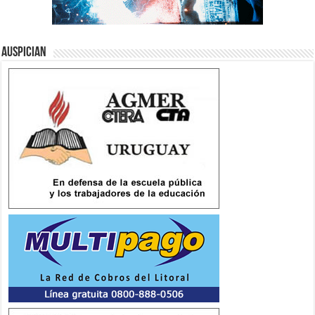
Auspician