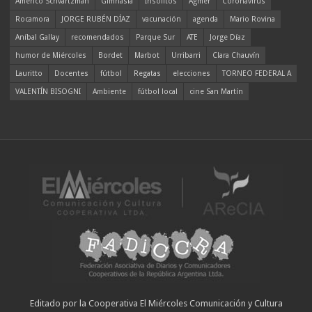
Americo Schvartzman
Gimnasia
Insólitos
Agmer
Coronavirus
Rocamora
JORGE RUBÉN DÍAZ
vacunación
agenda
Mario Rovina
Aníbal Gallay
recomendados
Parque Sur
ATE
Jorge Díaz
humor de Miércoles
Bordet
Marbot
Urribarri
Clara Chauvín
Lauritto
Docentes
fútbol
Regatas
elecciones
TORNEO FEDERAL A
VALENTÍN BISOGNI
Ambiente
fútbol local
cine San Martín
Editado por la Cooperativa El Miércoles Comunicación y Cultura