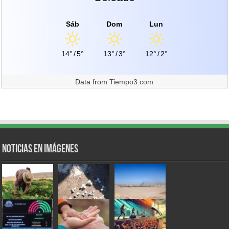
Sáb
Dom
Lun
14°
/
5°
13°
/
3°
12°
/
2°
Data from
Tiempo3.com
Noticias en Imágenes