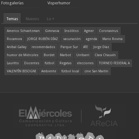
Fotogalerías
Visperhumor
Temas
Nuevos
Lo +
Americo Schvartzman
Gimnasia
Insólitos
Agmer
Coronavirus
Rocamora
JORGE RUBÉN DÍAZ
vacunación
agenda
Mario Rovina
Aníbal Gallay
recomendados
Parque Sur
ATE
Jorge Díaz
humor de Miércoles
Bordet
Marbot
Urribarri
Clara Chauvín
Lauritto
Docentes
fútbol
Regatas
elecciones
TORNEO FEDERAL A
VALENTÍN BISOGNI
Ambiente
fútbol local
cine San Martín