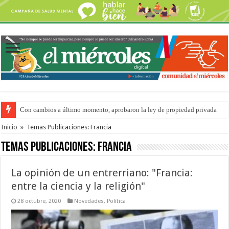
Con cambios a último momento, aprobaron la ley de propiedad privada
Adopción en Entre Ríos: el 35% de los 90 niños, niñas y adolescentes que 
Inicio
»
Temas Publicaciones: Francia
Temas Publicaciones:
Francia
La opinión de un entrerriano: "Francia:
entre la ciencia y la religión"
28 octubre, 2020
Novedades
,
Política