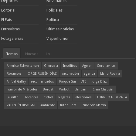
Deportes
Novedades
Editorial
Policiales
El País
Política
Entrevistas
Ultimas noticias
Fotogalerías
Visperhumor
Temas
Nuevos
Lo +
Americo Schvartzman
Gimnasia
Insólitos
Agmer
Coronavirus
Rocamora
JORGE RUBÉN DÍAZ
vacunación
agenda
Mario Rovina
Aníbal Gallay
recomendados
Parque Sur
ATE
Jorge Díaz
humor de Miércoles
Bordet
Marbot
Urribarri
Clara Chauvín
Lauritto
Docentes
fútbol
Regatas
elecciones
TORNEO FEDERAL A
VALENTÍN BISOGNI
Ambiente
fútbol local
cine San Martín