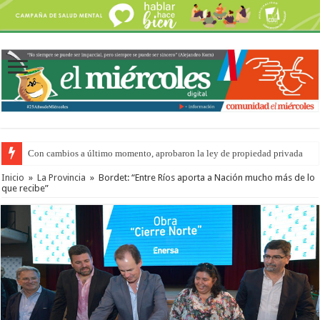
Del viernes 7 al domingo 9 de agosto: la agenda ¿A dónde ir? para este find
Inicio
»
La Provincia
»
Bordet: “Entre Ríos aporta a Nación mucho más de lo
que recibe”