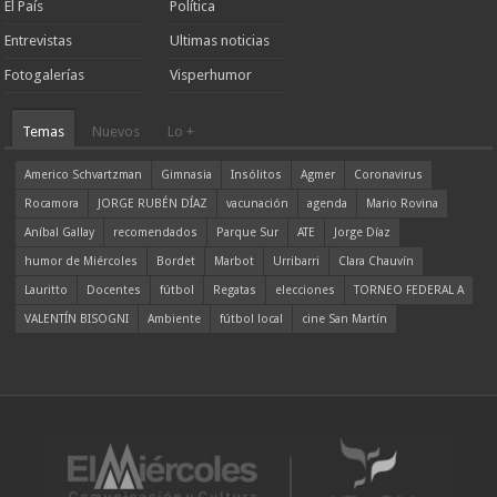
El País
Política
Entrevistas
Ultimas noticias
Fotogalerías
Visperhumor
Temas
Nuevos
Lo +
Americo Schvartzman
Gimnasia
Insólitos
Agmer
Coronavirus
Rocamora
JORGE RUBÉN DÍAZ
vacunación
agenda
Mario Rovina
Aníbal Gallay
recomendados
Parque Sur
ATE
Jorge Díaz
humor de Miércoles
Bordet
Marbot
Urribarri
Clara Chauvín
Lauritto
Docentes
fútbol
Regatas
elecciones
TORNEO FEDERAL A
VALENTÍN BISOGNI
Ambiente
fútbol local
cine San Martín