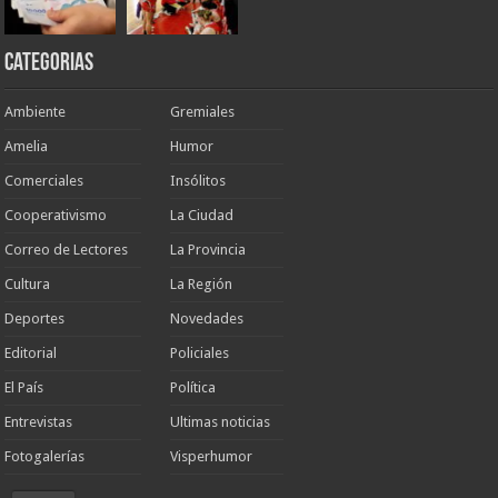
Categorias
Ambiente
Gremiales
Amelia
Humor
Comerciales
Insólitos
Cooperativismo
La Ciudad
Correo de Lectores
La Provincia
Cultura
La Región
Deportes
Novedades
Editorial
Policiales
El País
Política
Entrevistas
Ultimas noticias
Fotogalerías
Visperhumor