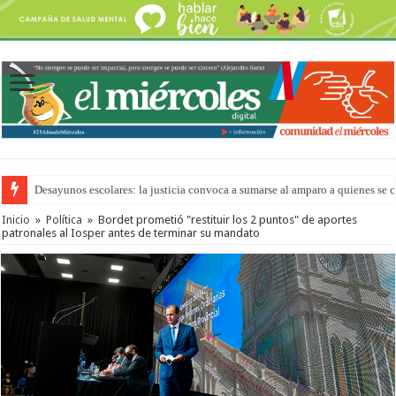
Desayunos escolares: la justicia convoca a sumarse al amparo a quienes se 
“La Feria en tu Barrio” para agostocon sus días y horarios
Inicio
»
Política
»
Bordet prometió "restituir los 2 puntos" de aportes
patronales al Iosper antes de terminar su mandato