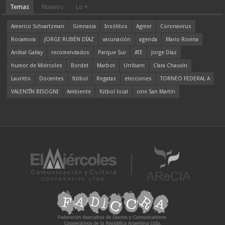
Temas
Nuevos
Lo +
Americo Schvartzman
Gimnasia
Insólitos
Agmer
Coronavirus
Rocamora
JORGE RUBÉN DÍAZ
vacunación
agenda
Mario Rovina
Aníbal Gallay
recomendados
Parque Sur
ATE
Jorge Díaz
humor de Miércoles
Bordet
Marbot
Urribarri
Clara Chauvín
Lauritto
Docentes
fútbol
Regatas
elecciones
TORNEO FEDERAL A
VALENTÍN BISOGNI
Ambiente
fútbol local
cine San Martín