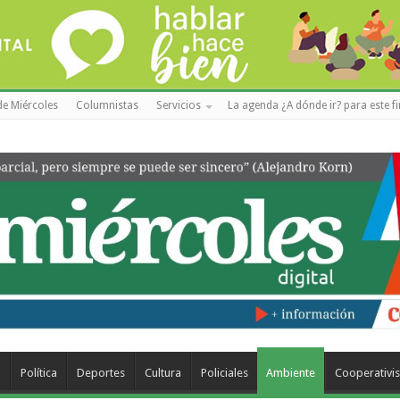
de Miércoles
Columnistas
Servicios
La agenda ¿A dónde ir? para este f
a
Política
Deportes
Cultura
Policiales
Ambiente
Cooperativi