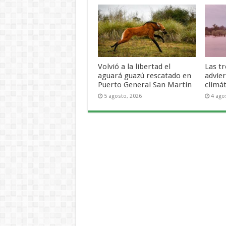
Volvió a la libertad el
Las t
aguará guazú rescatado en
advie
Puerto General San Martín
climá
5 agosto, 2026
4 ago