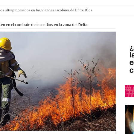
los ultraprocesados en las viandas escolares de Entre Ríos
 “La Runfla de los Macanos”
ten en el combate de incendios en la zona del Delta