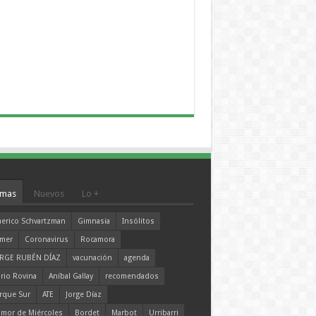
mas
Nuevos
Lo +
erico Schvartzman
Gimnasia
Insólitos
mer
Coronavirus
Rocamora
RGE RUBÉN DÍAZ
vacunación
agenda
rio Rovina
Aníbal Gallay
recomendados
rque Sur
ATE
Jorge Díaz
mor de Miércoles
Bordet
Marbot
Urribarri