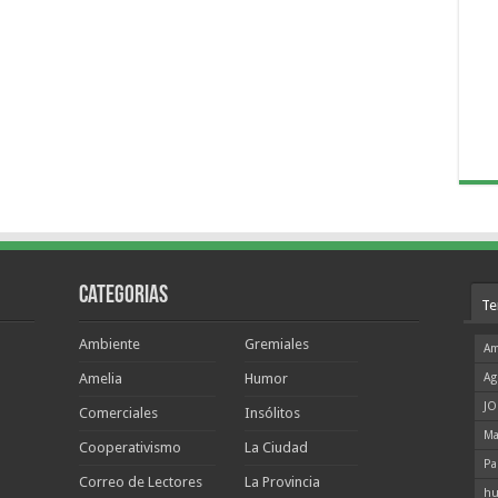
Categorias
Te
Ambiente
Gremiales
Am
Amelia
Humor
Ag
JO
Comerciales
Insólitos
Ma
Cooperativismo
La Ciudad
Pa
Correo de Lectores
La Provincia
hu