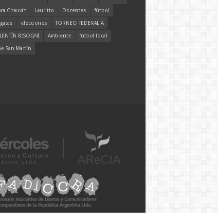
ara Chauvín
Lauritto
Docentes
fútbol
gatas
elecciones
TORNEO FEDERAL A
LENTÍN BISOGNI
Ambiente
fútbol local
ne San Martín