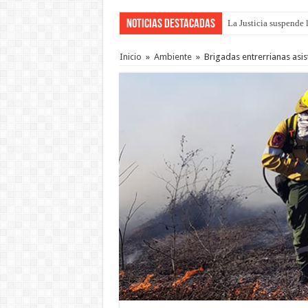
Noticias Destacadas
La Justicia suspende 
Se presentará la obra
Inicio
»
Ambiente
»
Brigadas entrerrianas asis