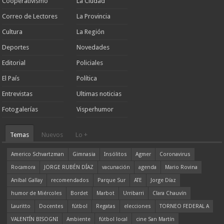
Cooperativismo
La Ciudad
Correo de Lectores
La Provincia
Cultura
La Región
Deportes
Novedades
Editorial
Policiales
El País
Política
Entrevistas
Ultimas noticias
Fotogalerías
Visperhumor
Temas
Nuevos
Lo +
Americo Schvartzman
Gimnasia
Insólitos
Agmer
Coronavirus
Rocamora
JORGE RUBÉN DÍAZ
vacunación
agenda
Mario Rovina
Aníbal Gallay
recomendados
Parque Sur
ATE
Jorge Díaz
humor de Miércoles
Bordet
Marbot
Urribarri
Clara Chauvín
Lauritto
Docentes
fútbol
Regatas
elecciones
TORNEO FEDERAL A
VALENTÍN BISOGNI
Ambiente
fútbol local
cine San Martín