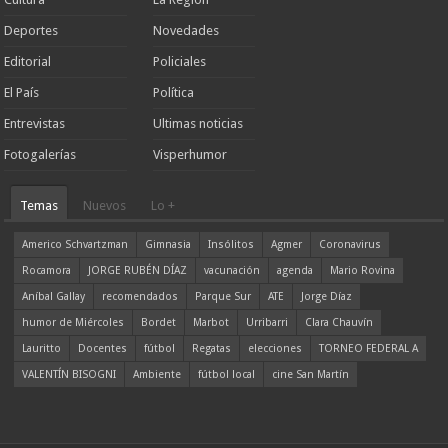
Deportes
Novedades
Editorial
Policiales
El País
Política
Entrevistas
Ultimas noticias
Fotogalerías
Visperhumor
Temas
Nuevos
Lo +
Americo Schvartzman
Gimnasia
Insólitos
Agmer
Coronavirus
Rocamora
JORGE RUBÉN DÍAZ
vacunación
agenda
Mario Rovina
Aníbal Gallay
recomendados
Parque Sur
ATE
Jorge Díaz
humor de Miércoles
Bordet
Marbot
Urribarri
Clara Chauvín
Lauritto
Docentes
fútbol
Regatas
elecciones
TORNEO FEDERAL A
VALENTÍN BISOGNI
Ambiente
fútbol local
cine San Martín