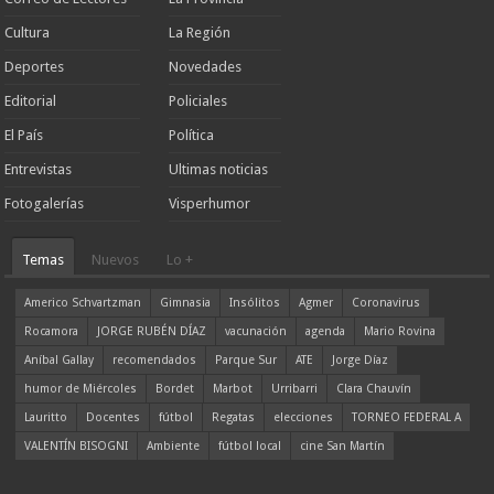
Cultura
La Región
Deportes
Novedades
Editorial
Policiales
El País
Política
Entrevistas
Ultimas noticias
Fotogalerías
Visperhumor
Temas
Nuevos
Lo +
Americo Schvartzman
Gimnasia
Insólitos
Agmer
Coronavirus
Rocamora
JORGE RUBÉN DÍAZ
vacunación
agenda
Mario Rovina
Aníbal Gallay
recomendados
Parque Sur
ATE
Jorge Díaz
humor de Miércoles
Bordet
Marbot
Urribarri
Clara Chauvín
Lauritto
Docentes
fútbol
Regatas
elecciones
TORNEO FEDERAL A
VALENTÍN BISOGNI
Ambiente
fútbol local
cine San Martín