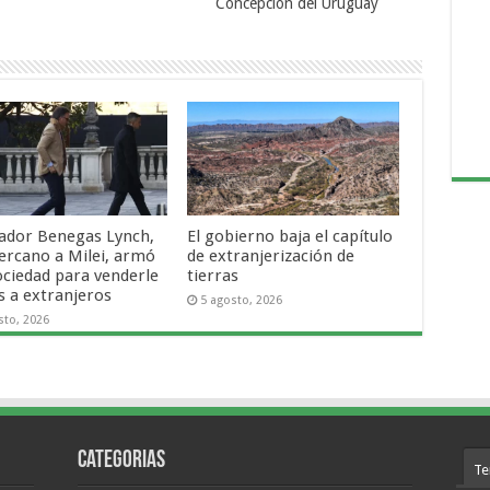
Concepción del Uruguay
nador Benegas Lynch,
El gobierno baja el capítulo
ercano a Milei, armó
de extranjerización de
ociedad para venderle
tierras
s a extranjeros
5 agosto, 2026
sto, 2026
Categorias
Te