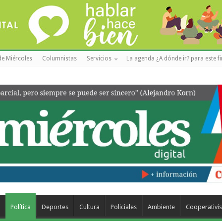
de Miércoles
Columnistas
Servicios
La agenda ¿A dónde ir? para este f
a
Política
Deportes
Cultura
Policiales
Ambiente
Cooperativi