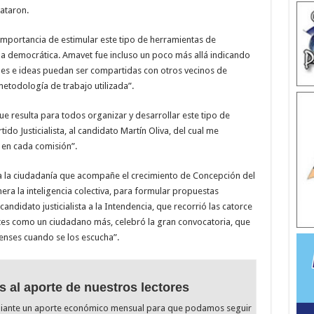
lataron.
mportancia de estimular este tipo de herramientas de
vida democrática. Amavet fue incluso un poco más allá indicando
nes e ideas puedan ser compartidas con otros vecinos de
etodología de trabajo utilizada”.
l que resulta para todos organizar y desarrollar este tipo de
tido Justicialista, al candidato Martín Oliva, del cual me
 en cada comisión”.
ó a la ciudadanía que acompañe el crecimiento de Concepción del
era la inteligencia colectiva, para formular propuestas
andidato justicialista a la Intendencia, que recorrió las catorce
tes como un ciudadano más, celebró la gran convocatoria, que
nses cuando se los escucha”.
s al aporte de nuestros lectores
diante un aporte económico mensual para que podamos seguir