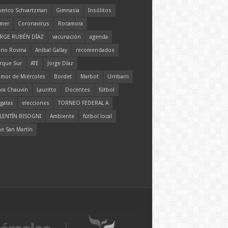
erico Schvartzman
Gimnasia
Insólitos
mer
Coronavirus
Rocamora
RGE RUBÉN DÍAZ
vacunación
agenda
rio Rovina
Aníbal Gallay
recomendados
rque Sur
ATE
Jorge Díaz
mor de Miércoles
Bordet
Marbot
Urribarri
ara Chauvín
Lauritto
Docentes
fútbol
gatas
elecciones
TORNEO FEDERAL A
LENTÍN BISOGNI
Ambiente
fútbol local
ne San Martín