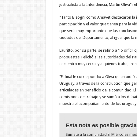
justicialista a la Intendencia, Martín Oliva" re
"Tanto Bisogni como Amavet destacaron la i
participación y el valor que tienen para la 
que sería muy importante que las conclusio
ciudades del Departamento, al igual que la m
Lauritto, por su parte, se refirió a “lo difíci
propuestas. Felicitó a las autoridades del Par
encuentro muy cerca, y a quienes trabajaron
"El final le correspondió a Oliva quien pidi
Uruguay, a través de la construcción que gen
articuladas en beneficio de la comunidad. El c
comisiones de trabajo y se sumó a los deba
muestra el acompañamiento de los uruguaye
Esta nota es posible gracia
Sumate a la comunidad El Miércoles me