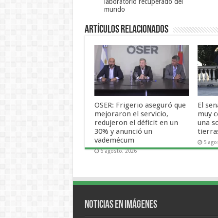
laboratorio recuperado del
mundo
Artículos Relacionados
OSER: Frigerio aseguró que
El se
mejoraron el servicio,
muy c
redujeron el déficit en un
una s
30% y anunció un
tierra
vademécum
5 ago
6 agosto, 2026
Noticias en Imágenes