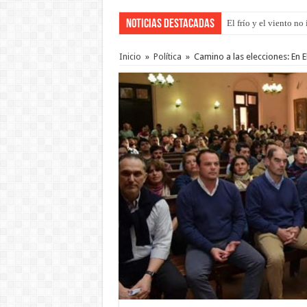
Noticias Destacadas
El frío y el viento n
OSER: Frigerio asegu
Inicio
»
Política
»
Camino a las elecciones: En E