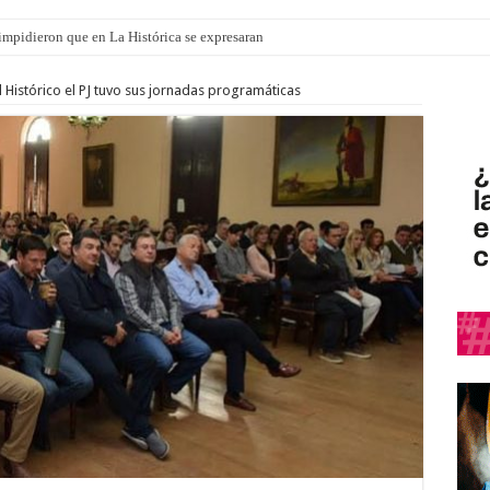
o impidieron que en La Histórica se expresaran
ró que mejoraron el servicio, redujeron el déficit en un 30% y anunció un vademé
l Histórico el PJ tuvo sus jornadas programáticas