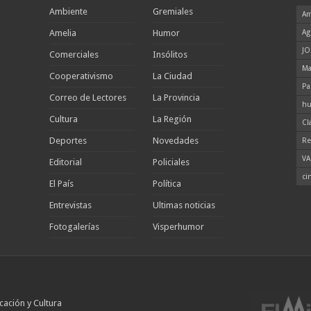
Ambiente
Gremiales
Am
Amelia
Humor
Ag
JO
Comerciales
Insólitos
Ma
Cooperativismo
La Ciudad
Pa
Correo de Lectores
La Provincia
hu
Cultura
La Región
Cl
Deportes
Novedades
Re
VA
Editorial
Policiales
ci
El País
Política
Entrevistas
Ultimas noticias
Fotogalerías
Visperhumor
cación y Cultura