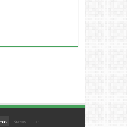
mas
Nuevos
Lo +