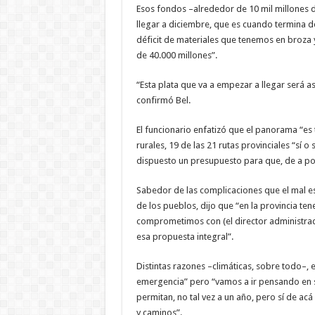
Esos fondos –alrededor de 10 mil millones d
llegar a diciembre, que es cuando termina d
déficit de materiales que tenemos en broza y 
de 40.000 millones”.
“Esta plata que va a empezar a llegar será a
confirmó Bel.
El funcionario enfatizó que el panorama “
rurales, 19 de las 21 rutas provinciales “sí 
dispuesto un presupuesto para que, de a p
Sabedor de las complicaciones que el mal es
de los pueblos, dijo que “en la provincia te
comprometimos con (el director administrad
esa propuesta integral”.
Distintas razones –climáticas, sobre todo–, 
emergencia” pero “vamos a ir pensando en s
permitan, no tal vez a un año, pero sí de ac
y caminos”.