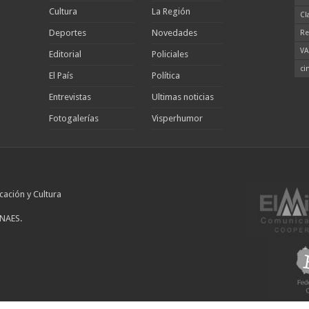
Cultura
La Región
Cl
Deportes
Novedades
Re
VA
Editorial
Policiales
ci
El País
Política
Entrevistas
Ultimas noticias
Fotogalerías
Visperhumor
cación y Cultura
INAES.