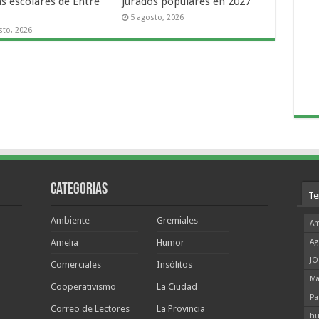
as escolares de Entre
jurados populares en 2027
5 agosto, 2026
sto, 2026
Categorias
Te
Ambiente
Gremiales
Am
Amelia
Humor
Ag
JO
Comerciales
Insólitos
Ma
Cooperativismo
La Ciudad
Pa
Correo de Lectores
La Provincia
hu