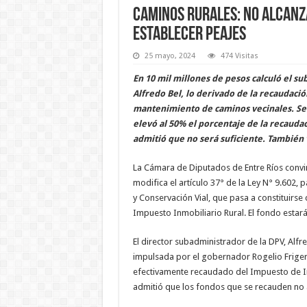
Caminos rurales: no alcanz
establecer peajes
25 mayo, 2024
474 Visitas
En 10 mil millones de pesos calculó el sub
Alfredo Bel, lo derivado de la recaudació
mantenimiento de caminos vecinales. Ser
elevó al 50% el porcentaje de la recaudaci
admitió que no será suficiente. También v
La Cámara de Diputados de Entre Ríos convirti
modifica el artículo 37° de la Ley N° 9.602,
y Conservación Vial, que pasa a constituirse
Impuesto Inmobiliario Rural. El fondo estará
El director subadministrador de la DPV, Alfr
impulsada por el gobernador Rogelio Frigerio
efectivamente recaudado del Impuesto de Inm
admitió que los fondos que se recauden no 