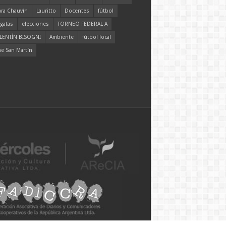
ara Chauvín
Lauritto
Docentes
fútbol
gatas
elecciones
TORNEO FEDERAL A
LENTÍN BISOGNI
Ambiente
fútbol local
ne San Martín