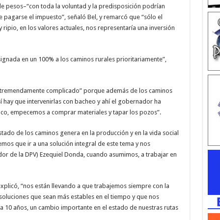
e pesos–“con toda la voluntad y la predisposición podrían
e pagarse el impuesto”, señaló Bel, y remarcó que “sólo el
ripio, en los valores actuales, nos representaría una inversión
signada en un 100% a los caminos rurales prioritariamente”,
es tremendamente complicado” porque además de los caminos
o sí hay que intervenirlas con bacheo y ahí el gobernador ha
oco, empecemos a comprar materiales y tapar los pozos”.
tado de los caminos genera en la producción y en la vida social
nemos que ir a una solución integral de este tema y nos
or de la DPV) Ezequiel Donda, cuando asumimos, a trabajar en
explicó, “nos están llevando a que trabajemos siempre con la
oluciones que sean más estables en el tiempo y que nos
á a 10 años, un cambio importante en el estado de nuestras rutas