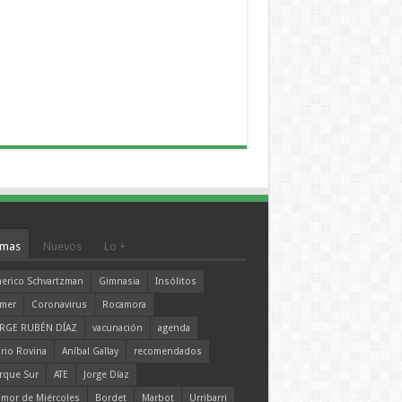
mas
Nuevos
Lo +
erico Schvartzman
Gimnasia
Insólitos
mer
Coronavirus
Rocamora
RGE RUBÉN DÍAZ
vacunación
agenda
rio Rovina
Aníbal Gallay
recomendados
rque Sur
ATE
Jorge Díaz
mor de Miércoles
Bordet
Marbot
Urribarri