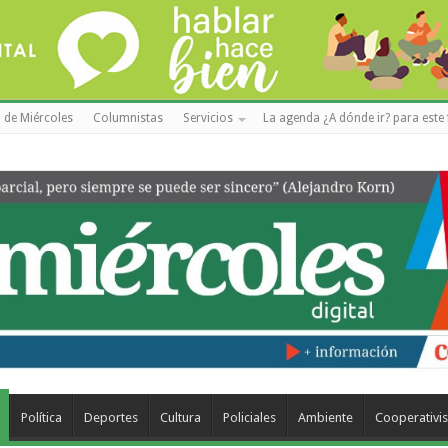
 de Miércoles
Columnistas
Servicios
La agenda ¿A dónde ir? para este 
Política
Deportes
Cultura
Policiales
Ambiente
Cooperativi