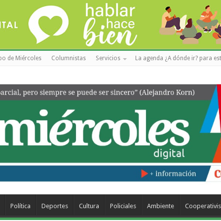
po de Miércoles
Columnistas
Servicios
La agenda ¿A dónde ir? para est
Política
Deportes
Cultura
Policiales
Ambiente
Cooperativi