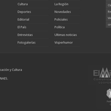
Cultura
La Región
Cl
Deportes
Novedades
Re
VA
Editorial
Policiales
ci
El País
Política
Entrevistas
Ultimas noticias
Fotogalerías
Visperhumor
cación y Cultura
INAES.