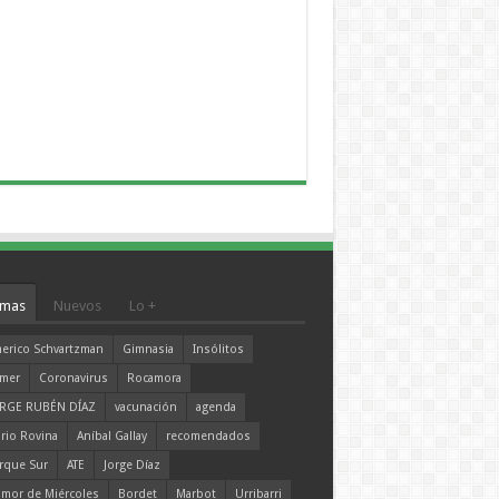
mas
Nuevos
Lo +
erico Schvartzman
Gimnasia
Insólitos
mer
Coronavirus
Rocamora
RGE RUBÉN DÍAZ
vacunación
agenda
rio Rovina
Aníbal Gallay
recomendados
rque Sur
ATE
Jorge Díaz
mor de Miércoles
Bordet
Marbot
Urribarri