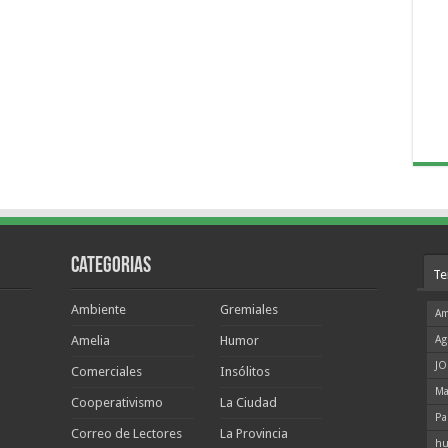
Categorias
Te
Ambiente
Gremiales
Am
Amelia
Humor
Ag
JO
Comerciales
Insólitos
Ma
Cooperativismo
La Ciudad
Pa
Correo de Lectores
La Provincia
hu