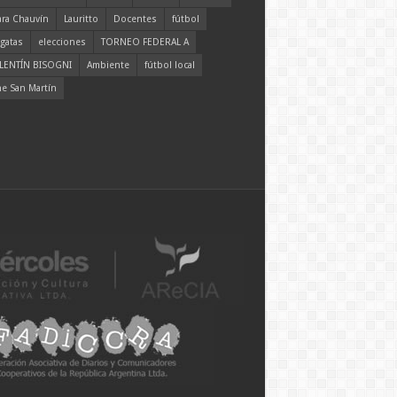
ara Chauvín
Lauritto
Docentes
fútbol
gatas
elecciones
TORNEO FEDERAL A
LENTÍN BISOGNI
Ambiente
fútbol local
ne San Martín