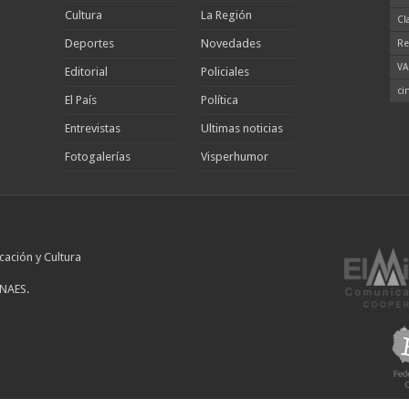
Cultura
La Región
Cl
Deportes
Novedades
Re
VA
Editorial
Policiales
ci
El País
Política
Entrevistas
Ultimas noticias
Fotogalerías
Visperhumor
cación y Cultura
INAES.