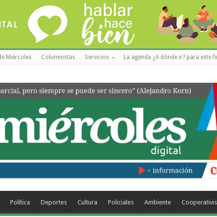
de Miércoles
Columnistas
Servicios
La agenda ¿A dónde ir? para este f
Política
Deportes
Cultura
Policiales
Ambiente
Cooperativi