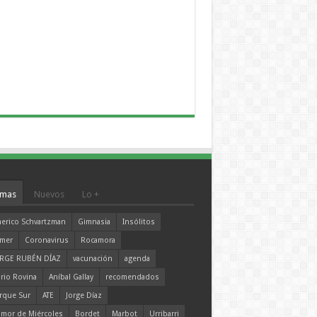
mas
Nuevos
Lo +
erico Schvartzman
Gimnasia
Insólitos
mer
Coronavirus
Rocamora
RGE RUBÉN DÍAZ
vacunación
agenda
rio Rovina
Aníbal Gallay
recomendados
rque Sur
ATE
Jorge Díaz
mor de Miércoles
Bordet
Marbot
Urribarri