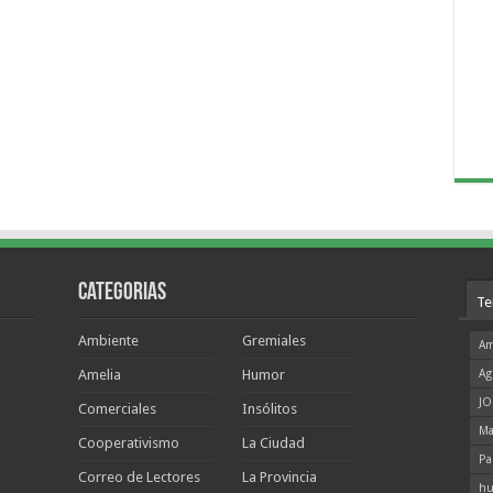
Categorias
Te
Ambiente
Gremiales
Am
Amelia
Humor
Ag
JO
Comerciales
Insólitos
Ma
Cooperativismo
La Ciudad
Pa
Correo de Lectores
La Provincia
hu