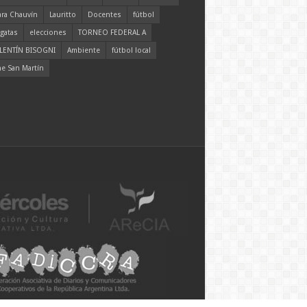
ara Chauvín
Lauritto
Docentes
fútbol
gatas
elecciones
TORNEO FEDERAL A
LENTÍN BISOGNI
Ambiente
fútbol local
ne San Martín