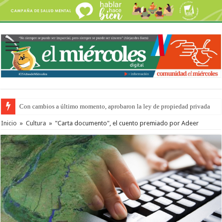
Con cambios a último momento, aprobaron la ley de propiedad privada
Adopción en Entre Ríos: el 35% de los 90 niños, niñas y adolescentes que 
Inicio
»
Cultura
»
"Carta documento", el cuento premiado por Adeer