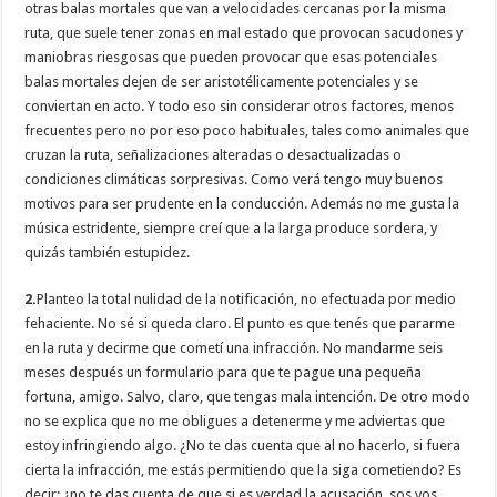
otras balas mortales que van a velocidades cercanas por la misma
ruta, que suele tener zonas en mal estado que provocan sacudones y
maniobras riesgosas que pueden provocar que esas potenciales
balas mortales dejen de ser aristotélicamente potenciales y se
conviertan en acto. Y todo eso sin considerar otros factores, menos
frecuentes pero no por eso poco habituales, tales como animales que
cruzan la ruta, señalizaciones alteradas o desactualizadas o
condiciones climáticas sorpresivas. Como verá tengo muy buenos
motivos para ser prudente en la conducción. Además no me gusta la
música estridente, siempre creí que a la larga produce sordera, y
quizás también estupidez.
2.
Planteo la total nulidad de la notificación, no efectuada por medio
fehaciente. No sé si queda claro. El punto es que tenés que pararme
en la ruta y decirme que cometí una infracción. No mandarme seis
meses después un formulario para que te pague una pequeña
fortuna, amigo. Salvo, claro, que tengas mala intención. De otro modo
no se explica que no me obligues a detenerme y me adviertas que
estoy infringiendo algo. ¿No te das cuenta que al no hacerlo, si fuera
cierta la infracción, me estás permitiendo que la siga cometiendo? Es
decir: ¿no te das cuenta de que si es verdad la acusación, sos vos