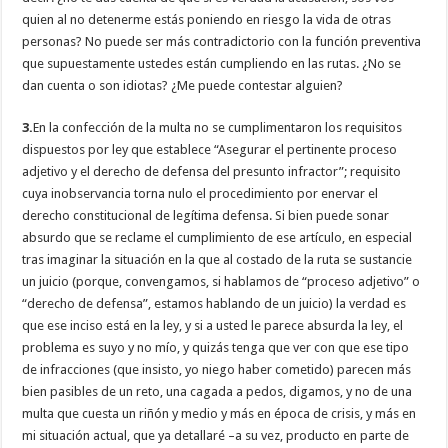
quien al no detenerme estás poniendo en riesgo la vida de otras
personas? No puede ser más contradictorio con la función preventiva
que supuestamente ustedes están cumpliendo en las rutas. ¿No se
dan cuenta o son idiotas? ¿Me puede contestar alguien?
3.
En la confección de la multa no se cumplimentaron los requisitos
dispuestos por ley que establece “Asegurar el pertinente proceso
adjetivo y el derecho de defensa del presunto infractor”; requisito
cuya inobservancia torna nulo el procedimiento por enervar el
derecho constitucional de legítima defensa. Si bien puede sonar
absurdo que se reclame el cumplimiento de ese artículo, en especial
tras imaginar la situación en la que al costado de la ruta se sustancie
un juicio (porque, convengamos, si hablamos de “proceso adjetivo” o
“derecho de defensa”, estamos hablando de un juicio) la verdad es
que ese inciso está en la ley, y si a usted le parece absurda la ley, el
problema es suyo y no mío, y quizás tenga que ver con que ese tipo
de infracciones (que insisto, yo niego haber cometido) parecen más
bien pasibles de un reto, una cagada a pedos, digamos, y no de una
multa que cuesta un riñón y medio y más en época de crisis, y más en
mi situación actual, que ya detallaré –a su vez, producto en parte de