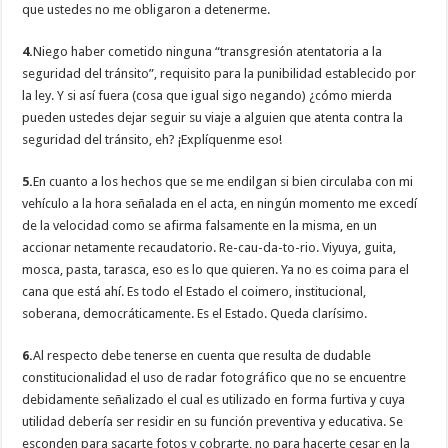
que ustedes no me obligaron a detenerme.
4.
Niego haber cometido ninguna “transgresión atentatoria a la
seguridad del tránsito”, requisito para la punibilidad establecido por
la ley. Y si así fuera (cosa que igual sigo negando) ¿cómo mierda
pueden ustedes dejar seguir su viaje a alguien que atenta contra la
seguridad del tránsito, eh? ¡Explíquenme eso!
5.
En cuanto a los hechos que se me endilgan si bien circulaba con mi
vehículo a la hora señalada en el acta, en ningún momento me excedí
de la velocidad como se afirma falsamente en la misma, en un
accionar netamente recaudatorio. Re-cau-da-to-rio. Viyuya, guita,
mosca, pasta, tarasca, eso es lo que quieren. Ya no es coima para el
cana que está ahí. Es todo el Estado el coimero, institucional,
soberana, democráticamente. Es el Estado. Queda clarísimo.
6.
Al respecto debe tenerse en cuenta que resulta de dudable
constitucionalidad el uso de radar fotográfico que no se encuentre
debidamente señalizado el cual es utilizado en forma furtiva y cuya
utilidad debería ser residir en su función preventiva y educativa. Se
esconden para sacarte fotos y cobrarte, no para hacerte cesar en la