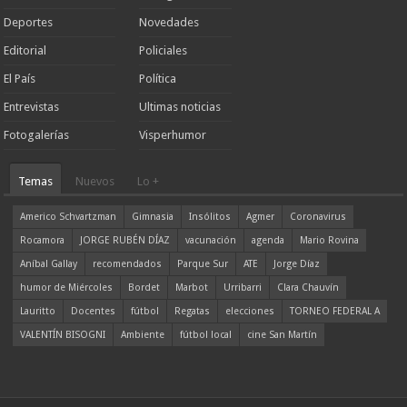
Deportes
Novedades
Editorial
Policiales
El País
Política
Entrevistas
Ultimas noticias
Fotogalerías
Visperhumor
Temas
Nuevos
Lo +
Americo Schvartzman
Gimnasia
Insólitos
Agmer
Coronavirus
Rocamora
JORGE RUBÉN DÍAZ
vacunación
agenda
Mario Rovina
Aníbal Gallay
recomendados
Parque Sur
ATE
Jorge Díaz
humor de Miércoles
Bordet
Marbot
Urribarri
Clara Chauvín
Lauritto
Docentes
fútbol
Regatas
elecciones
TORNEO FEDERAL A
VALENTÍN BISOGNI
Ambiente
fútbol local
cine San Martín