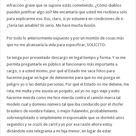
infracción grave que se supone estás cometiendo. ¿Cómo diablos
pueden justificar algo así? Me encantaría que usted me recibiera solo
para explicarme eso. Eso, claro, si yo estuviera en condiciones de ir.
¿Sería tan amable? En serio. Me hace mucha ilusión.
Por todo lo anteriormente expuesto y por un montón de cosas más
que no me alcanzaría la vida para especificar, SOLICITO:
Se tenga por presentado descargo en legal tiempo y forma. Y se me
permita preguntarle en público al funcionario más importante a
cargo, o a usted mismo, por qué el Estado me saca fotos para
hacerme pagar en lugar de detenerme para que no me ponga en
peligro yo o las demás personas. Por qué el Estado no me detiene, me
reta, me multa y me asusta un poquito, así yo no sigo viaje y evito
hacerme mierda como me hice mierda contra el camión marca tal
modelo cual y dominio número tal que iba conducido por el chofer
brasilero de nombre Fulano, o mejor Fulaninho, probablemente
sobreexplotado o simplemente irresponsable que se dormitó unos
segundos y se cruzó de carril y yo por esa razón ahora estoy
dictándole este telegrama a mi hija menor, en lugar de estar