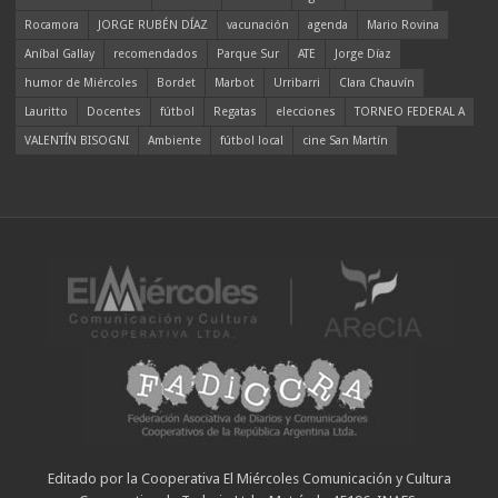
Rocamora
JORGE RUBÉN DÍAZ
vacunación
agenda
Mario Rovina
Aníbal Gallay
recomendados
Parque Sur
ATE
Jorge Díaz
humor de Miércoles
Bordet
Marbot
Urribarri
Clara Chauvín
Lauritto
Docentes
fútbol
Regatas
elecciones
TORNEO FEDERAL A
VALENTÍN BISOGNI
Ambiente
fútbol local
cine San Martín
Editado por la Cooperativa El Miércoles Comunicación y Cultura