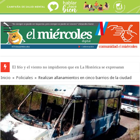
El frío y el viento no impidieron que en La Histórica se expresaran
OSER: Frigerio aseguró que mejoraron el servicio, redujeron el déficit e
Inicio
»
Policiales
»
Realizan allanamientos en cinco barrios de la ciudad