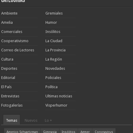
Categorias
Ambiente
Gremiales
Amelia
Humor
Comerciales
Insólitos
Cooperativismo
La Ciudad
Correo de Lectores
La Provincia
Cultura
La Región
Deportes
Novedades
Editorial
Policiales
El País
Política
Entrevistas
Ultimas noticias
Fotogalerías
Visperhumor
Temas
Nuevos
Lo +
Americo Schvartzman
Gimnasia
Insólitos
Agmer
Coronavirus