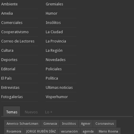
Ambiente
Gremiales
Amelia
Humor
Comerciales
Insólitos
Cooperativismo
La Ciudad
Correo de Lectores
La Provincia
Cultura
La Región
Deportes
Novedades
Editorial
Policiales
El País
Política
Entrevistas
Ultimas noticias
Fotogalerías
Visperhumor
Temas
Nuevos
Lo +
Americo Schvartzman
Gimnasia
Insólitos
Agmer
Coronavirus
Rocamora
JORGE RUBÉN DÍAZ
vacunación
agenda
Mario Rovina