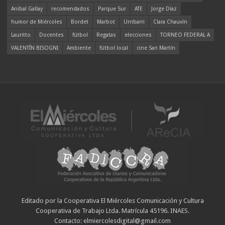
Aníbal Gallay
recomendados
Parque Sur
ATE
Jorge Díaz
humor de Miércoles
Bordet
Marbot
Urribarri
Clara Chauvín
Lauritto
Docentes
fútbol
Regatas
elecciones
TORNEO FEDERAL A
VALENTÍN BISOGNI
Ambiente
fútbol local
cine San Martín
Editado por la Cooperativa El Miércoles Comunicación y Cultura
Cooperativa de Trabajo Ltda. Matrícula 45196. INAES.
Contacto: elmiercolesdigital@gmail.com