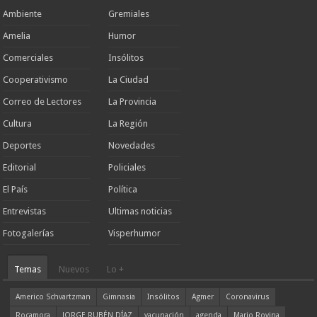
Ambiente
Gremiales
Amelia
Humor
Comerciales
Insólitos
Cooperativismo
La Ciudad
Correo de Lectores
La Provincia
Cultura
La Región
Deportes
Novedades
Editorial
Policiales
El País
Política
Entrevistas
Ultimas noticias
Fotogalerías
Visperhumor
Temas
Nuevos
Lo +
Americo Schvartzman
Gimnasia
Insólitos
Agmer
Coronavirus
Rocamora
JORGE RUBÉN DÍAZ
vacunación
agenda
Mario Rovina