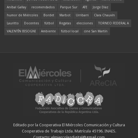
Aníbal Gallay
recomendados
Parque Sur
ATE
Jorge Díaz
humor de Miércoles
Bordet
Marbot
Urribarri
Clara Chauvín
Lauritto
Docentes
fútbol
Regatas
elecciones
TORNEO FEDERAL A
VALENTÍN BISOGNI
Ambiente
fútbol local
cine San Martín
Editado por la Cooperativa El Miércoles Comunicación y Cultura
Cooperativa de Trabajo Ltda. Matrícula 45196. INAES.
Contacto: elmiercolesdigital@gmail.com