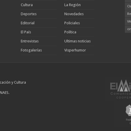
Cultura
La Región
Cl
Deportes
Novedades
Re
VA
Editorial
Policiales
ci
El País
Política
Entrevistas
Ultimas noticias
Fotogalerías
Visperhumor
cación y Cultura
INAES.