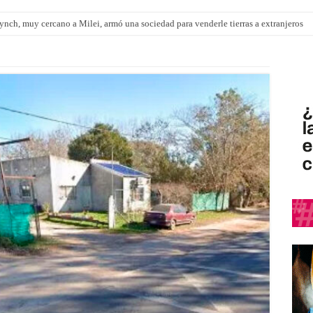
nch, muy cercano a Milei, armó una sociedad para venderle tierras a extranjeros
pítulo de extranjerización de tierras