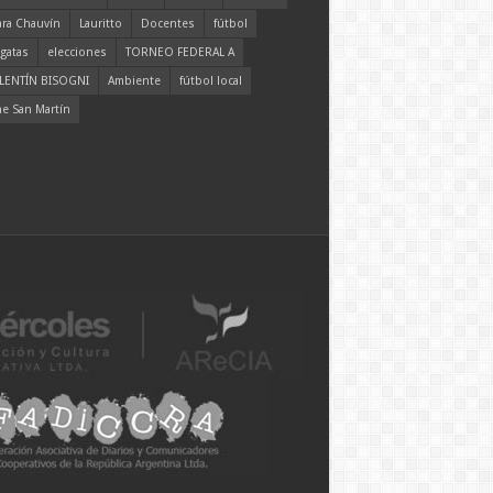
ara Chauvín
Lauritto
Docentes
fútbol
gatas
elecciones
TORNEO FEDERAL A
LENTÍN BISOGNI
Ambiente
fútbol local
ne San Martín