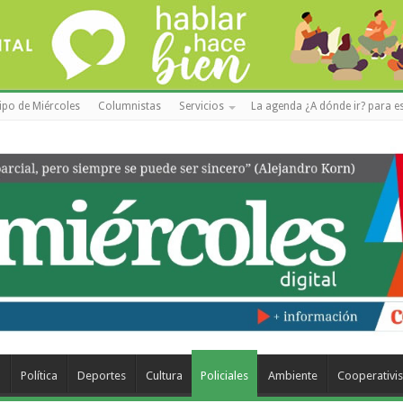
ipo de Miércoles
Columnistas
Servicios
La agenda ¿A dónde ir? para es
a
Política
Deportes
Cultura
Policiales
Ambiente
Cooperativi