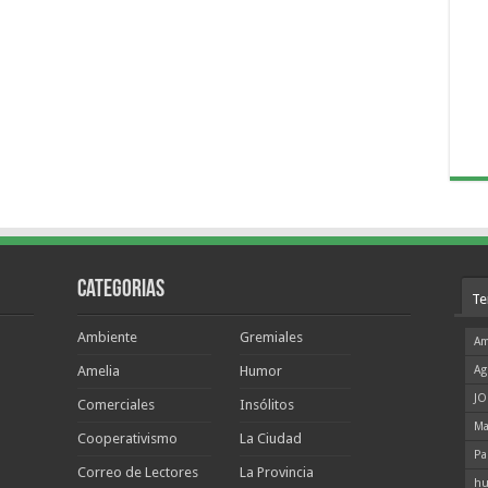
Categorias
Te
Ambiente
Gremiales
Am
Amelia
Humor
Ag
JO
Comerciales
Insólitos
Ma
Cooperativismo
La Ciudad
Pa
Correo de Lectores
La Provincia
hu