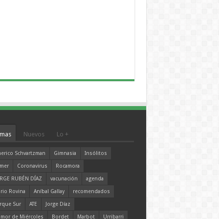
mas
Nuevos
Lo +
erico Schvartzman
Gimnasia
Insólitos
mer
Coronavirus
Rocamora
RGE RUBÉN DÍAZ
vacunación
agenda
rio Rovina
Aníbal Gallay
recomendados
rque Sur
ATE
Jorge Díaz
mor de Miércoles
Bordet
Marbot
Urribarri