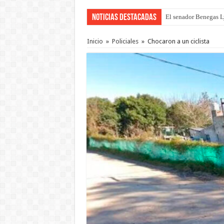
Noticias Destacadas
El senador Benegas Ly
El gobierno baja el ca
Inicio
»
Policiales
»
Chocaron a un ciclista