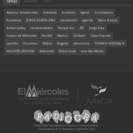
Temas
Nuevos
Lo +
Americo Schvartzman
Gimnasia
Insólitos
Agmer
Coronavirus
Rocamora
JORGE RUBÉN DÍAZ
vacunación
agenda
Mario Rovina
Aníbal Gallay
recomendados
Parque Sur
ATE
Jorge Díaz
humor de Miércoles
Bordet
Marbot
Urribarri
Clara Chauvín
Lauritto
Docentes
fútbol
Regatas
elecciones
TORNEO FEDERAL A
VALENTÍN BISOGNI
Ambiente
fútbol local
cine San Martín