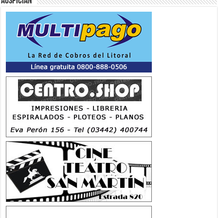
Auspician