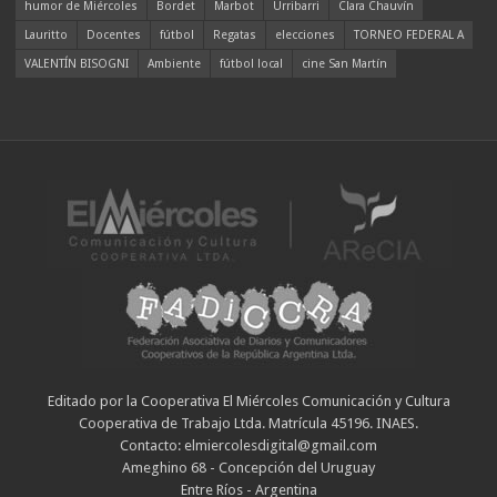
humor de Miércoles
Bordet
Marbot
Urribarri
Clara Chauvín
Lauritto
Docentes
fútbol
Regatas
elecciones
TORNEO FEDERAL A
VALENTÍN BISOGNI
Ambiente
fútbol local
cine San Martín
Editado por la Cooperativa El Miércoles Comunicación y Cultura
Cooperativa de Trabajo Ltda. Matrícula 45196. INAES.
Contacto: elmiercolesdigital@gmail.com
Ameghino 68 - Concepción del Uruguay
Entre Ríos - Argentina