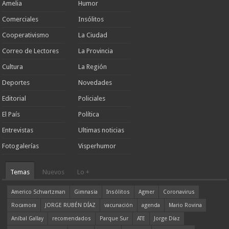
Amelia
Humor
Comerciales
Insólitos
Cooperativismo
La Ciudad
Correo de Lectores
La Provincia
Cultura
La Región
Deportes
Novedades
Editorial
Policiales
El País
Política
Entrevistas
Ultimas noticias
Fotogalerías
Visperhumor
Temas
Nuevos
Lo +
Americo Schvartzman
Gimnasia
Insólitos
Agmer
Coronavirus
Rocamora
JORGE RUBÉN DÍAZ
vacunación
agenda
Mario Rovina
Aníbal Gallay
recomendados
Parque Sur
ATE
Jorge Díaz