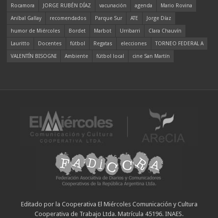
Rocamora
JORGE RUBÉN DÍAZ
vacunación
agenda
Mario Rovina
Aníbal Gallay
recomendados
Parque Sur
ATE
Jorge Díaz
humor de Miércoles
Bordet
Marbot
Urribarri
Clara Chauvín
Lauritto
Docentes
fútbol
Regatas
elecciones
TORNEO FEDERAL A
VALENTÍN BISOGNI
Ambiente
fútbol local
cine San Martín
Editado por la Cooperativa El Miércoles Comunicación y Cultura
Cooperativa de Trabajo Ltda. Matrícula 45196. INAES.