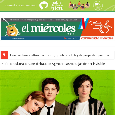
Con cambios a último momento, aprobaron la ley de propiedad privada
Adopción en Entre Ríos: el 35% de los 90 niños, niñas y adolescentes que 
Inicio
»
Cultura
»
Cine-debate en Agmer: "Las ventajas de ser invisible"