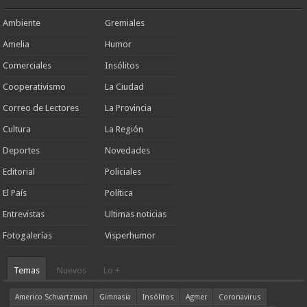
Ambiente
Gremiales
Amelia
Humor
Comerciales
Insólitos
Cooperativismo
La Ciudad
Correo de Lectores
La Provincia
Cultura
La Región
Deportes
Novedades
Editorial
Policiales
El País
Política
Entrevistas
Ultimas noticias
Fotogalerías
Visperhumor
Temas
Nuevos
Lo +
Americo Schvartzman
Gimnasia
Insólitos
Agmer
Coronavirus