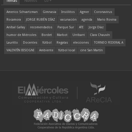
Temas
Nuevos
Lo +
Americo Schvartzman
Gimnasia
Insólitos
Agmer
Coronavirus
Rocamora
JORGE RUBÉN DÍAZ
vacunación
agenda
Mario Rovina
Aníbal Gallay
recomendados
Parque Sur
ATE
Jorge Díaz
humor de Miércoles
Bordet
Marbot
Urribarri
Clara Chauvín
Lauritto
Docentes
fútbol
Regatas
elecciones
TORNEO FEDERAL A
VALENTÍN BISOGNI
Ambiente
fútbol local
cine San Martín