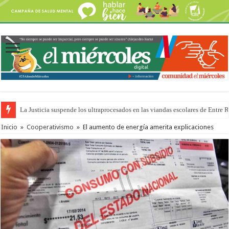
La Justicia suspende los ultraprocesados en las viandas escolares de Entre 
Se presentará la obra “La Runfla de los Macanos”
Inicio
»
Cooperativismo
»
El aumento de energía amerita explicaciones