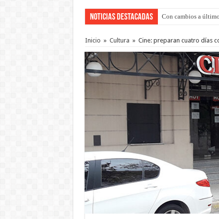
Noticias Destacadas
Con cambios a último
Del viernes 7 al domi
Inicio
»
Cultura
»
Cine: preparan cuatro días 