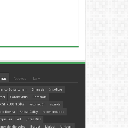
mas
Nuevos
Lo +
erico Schvartzman
Gimnasia
Insólitos
mer
Coronavirus
Rocamora
RGE RUBÉN DÍAZ
vacunación
agenda
rio Rovina
Aníbal Gallay
recomendados
rque Sur
ATE
Jorge Díaz
mor de Miércoles
Bordet
Marbot
Urribarri