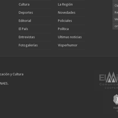
Cultura
La Región
Cl
Deportes
Novedades
Re
VA
Editorial
Policiales
ci
El País
Política
Entrevistas
Ultimas noticias
Fotogalerías
Visperhumor
cación y Cultura
INAES.