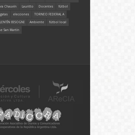
ara Chauvín
Lauritto
Docentes
fútbol
gatas
elecciones
TORNEO FEDERAL A
LENTÍN BISOGNI
Ambiente
fútbol local
ne San Martín