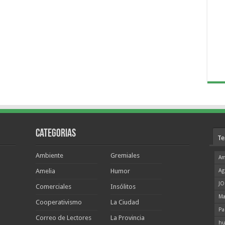
Categorias
Te
Ambiente
Gremiales
Am
Amelia
Humor
Ag
JO
Comerciales
Insólitos
Ma
Cooperativismo
La Ciudad
Pa
Correo de Lectores
La Provincia
hu