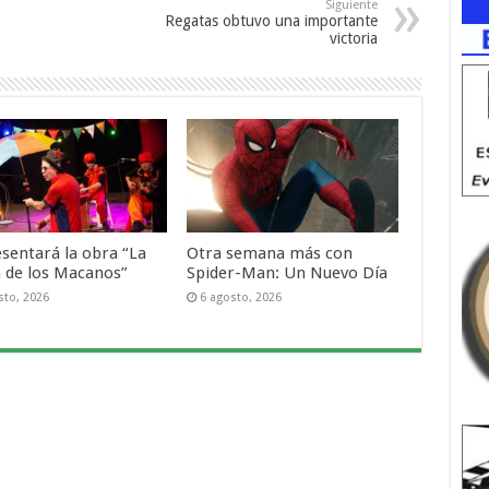
Siguiente
Regatas obtuvo una importante
victoria
esentará la obra “La
Otra semana más con
a de los Macanos”
Spider-Man: Un Nuevo Día
sto, 2026
6 agosto, 2026