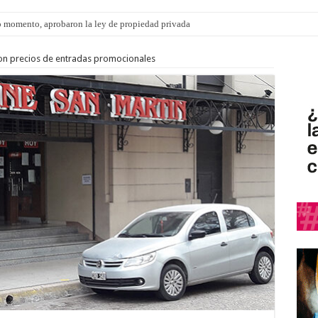
 momento, aprobaron la ley de propiedad privada
ngo 9 de agosto: la agenda ¿A dónde ir? para este finde
con precios de entradas promocionales