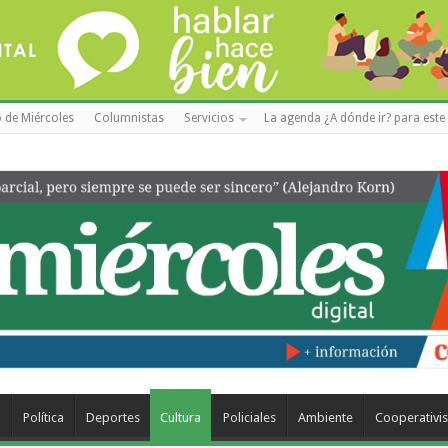
 de Miércoles
Columnistas
Servicios
La agenda ¿A dónde ir? para este 
a
Política
Deportes
Cultura
Policiales
Ambiente
Cooperativi