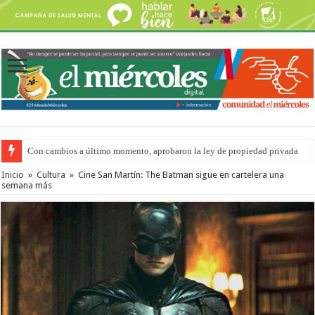
Con cambios a último momento, aprobaron la ley de propiedad privada
Del viernes 7 al domingo 9 de agosto: la agenda ¿A dónde ir? para este find
Inicio
»
Cultura
»
Cine San Martín: The Batman sigue en cartelera una
semana más