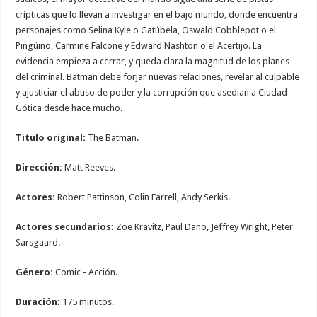
crípticas que lo llevan a investigar en el bajo mundo, donde encuentra
personajes como Selina Kyle o Gatúbela, Oswald Cobblepot o el
Pingüino, Carmine Falcone y Edward Nashton o el Acertijo. La
evidencia empieza a cerrar, y queda clara la magnitud de los planes
del criminal. Batman debe forjar nuevas relaciones, revelar al culpable
y ajusticiar el abuso de poder y la corrupción que asedian a Ciudad
Gótica desde hace mucho.
Título original:
The Batman.
Dirección:
Matt Reeves.
Actores:
Robert Pattinson, Colin Farrell, Andy Serkis.
Actores secundarios:
Zoë Kravitz, Paul Dano, Jeffrey Wright, Peter
Sarsgaard.
Género:
Comic - Acción.
Duración:
175 minutos.