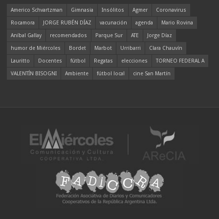
Americo Schvartzman
Gimnasia
Insólitos
Agmer
Coronavirus
Rocamora
JORGE RUBÉN DÍAZ
vacunación
agenda
Mario Rovina
Aníbal Gallay
recomendados
Parque Sur
ATE
Jorge Díaz
humor de Miércoles
Bordet
Marbot
Urribarri
Clara Chauvín
Lauritto
Docentes
fútbol
Regatas
elecciones
TORNEO FEDERAL A
VALENTÍN BISOGNI
Ambiente
fútbol local
cine San Martín