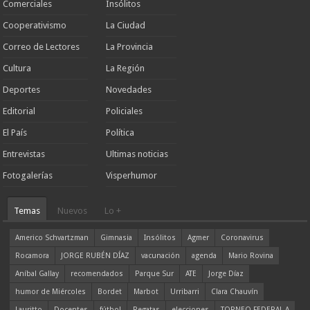
Comerciales
Insólitos
Cooperativismo
La Ciudad
Correo de Lectores
La Provincia
Cultura
La Región
Deportes
Novedades
Editorial
Policiales
El País
Política
Entrevistas
Ultimas noticias
Fotogalerías
Visperhumor
Temas
Nuevos
Lo +
Americo Schvartzman
Gimnasia
Insólitos
Agmer
Coronavirus
Rocamora
JORGE RUBÉN DÍAZ
vacunación
agenda
Mario Rovina
Aníbal Gallay
recomendados
Parque Sur
ATE
Jorge Díaz
humor de Miércoles
Bordet
Marbot
Urribarri
Clara Chauvín
Lauritto
Docentes
fútbol
Regatas
elecciones
TORNEO FEDERAL A