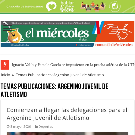
Ignacio Valín y Pamela García se impusieron en la prueba atlética de la UT
Traigo el litoral en mi canción: 100 años de Aníbal Sampayo
Inicio
»
Temas Publicaciones: Argenino Juvenil de Atletismo
Temas Publicaciones:
Argenino Juvenil de
Atletismo
Comienzan a llegar las delegaciones para el
Argenino Juvenil de Atletismo
8 mayo, 2026
Deportes