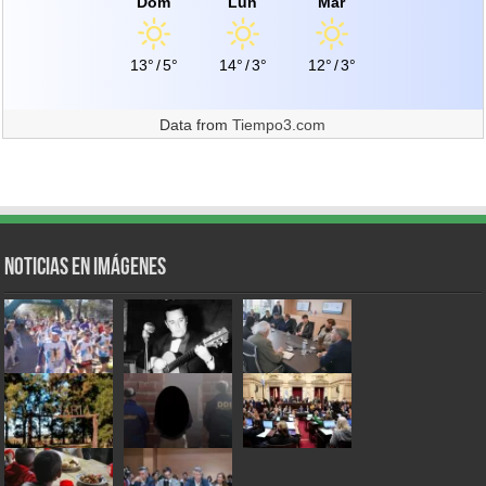
Dom
Lun
Mar
13°
/
5°
14°
/
3°
12°
/
3°
Data from
Tiempo3.com
Noticias en Imágenes