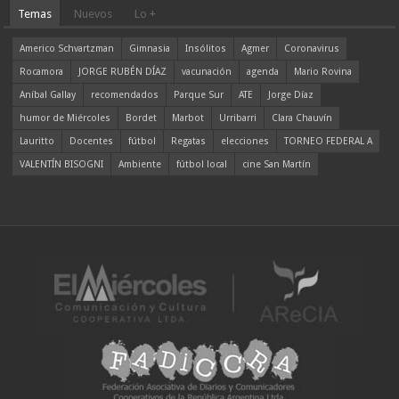
Temas
Nuevos
Lo +
Americo Schvartzman
Gimnasia
Insólitos
Agmer
Coronavirus
Rocamora
JORGE RUBÉN DÍAZ
vacunación
agenda
Mario Rovina
Aníbal Gallay
recomendados
Parque Sur
ATE
Jorge Díaz
humor de Miércoles
Bordet
Marbot
Urribarri
Clara Chauvín
Lauritto
Docentes
fútbol
Regatas
elecciones
TORNEO FEDERAL A
VALENTÍN BISOGNI
Ambiente
fútbol local
cine San Martín