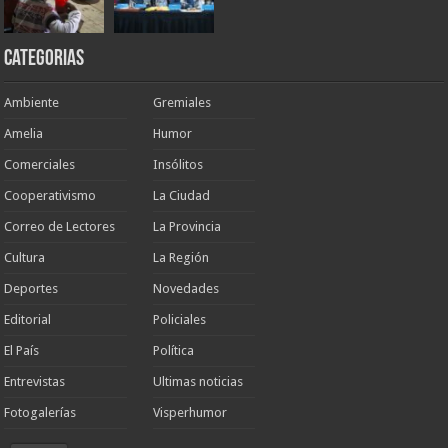
Categorias
Ambiente
Gremiales
Amelia
Humor
Comerciales
Insólitos
Cooperativismo
La Ciudad
Correo de Lectores
La Provincia
Cultura
La Región
Deportes
Novedades
Editorial
Policiales
El País
Política
Entrevistas
Ultimas noticias
Fotogalerías
Visperhumor