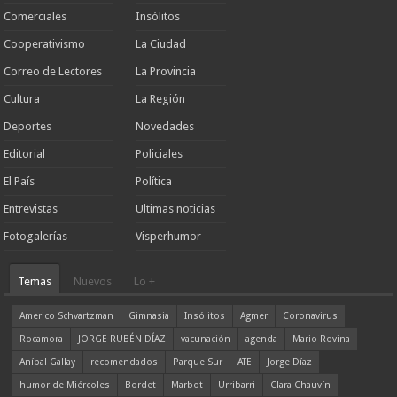
Comerciales
Insólitos
Cooperativismo
La Ciudad
Correo de Lectores
La Provincia
Cultura
La Región
Deportes
Novedades
Editorial
Policiales
El País
Política
Entrevistas
Ultimas noticias
Fotogalerías
Visperhumor
Temas
Nuevos
Lo +
Americo Schvartzman
Gimnasia
Insólitos
Agmer
Coronavirus
Rocamora
JORGE RUBÉN DÍAZ
vacunación
agenda
Mario Rovina
Aníbal Gallay
recomendados
Parque Sur
ATE
Jorge Díaz
humor de Miércoles
Bordet
Marbot
Urribarri
Clara Chauvín