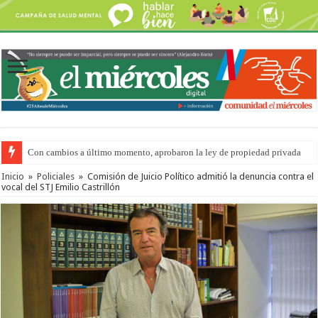
Con cambios a último momento, aprobaron la ley de propiedad privada
Adopción en Entre Ríos: el 35% de los 90 niños, niñas y adolescentes que 
Inicio
»
Policiales
»
Comisión de Juicio Político admitió la denuncia contra el
vocal del STJ Emilio Castrillón