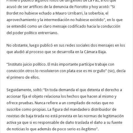
Primero publicó algunos fotos de dirigentes de La Paz, a los que
acusó de ser artífices de la denuncia de Fiorotto y hoy acotó: "Si
Bordet no hubiese echado a Mauro Urribarri, la soberbia, el
aprovechamiento y la intermediación no hubiese existido", en lo que
se entendió como un claro mensaje codificado hacia la conducción
del poder político entrerriano.
No obstante, luego publicó en sus redes sociales dos mensajes en los
que aludió al proceso que se desarrolla en la Cámara Baja.
“Instituto juicio político. El más importante partícipe trabaje con
convicción otros lo resolvieron con plata ese es mi orgullo” (sic), decía
el primero de ellos.
Seguidamente, soltó: “En toda demanda el que detenta el derecho a
accionar fija el objeto relaciona los hechos que hacen al mismo y
ofrece pruebas. Nunca refiere a un compilado de notas que no
suscribe como propias. La figura del mandadero distribuidor de
revistas de baja tirada no está prevista en las normas de legitimación
activa ya que si es responsable de daño traslada el daño a su fuente
de noticias lo que además de poco serio es ilegítimo”.