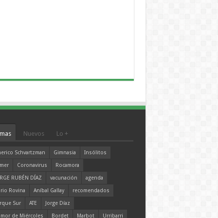
mas
Nuevos
Lo +
erico Schvartzman
Gimnasia
Insólitos
mer
Coronavirus
Rocamora
RGE RUBÉN DÍAZ
vacunación
agenda
rio Rovina
Aníbal Gallay
recomendados
rque Sur
ATE
Jorge Díaz
mor de Miércoles
Bordet
Marbot
Urribarri