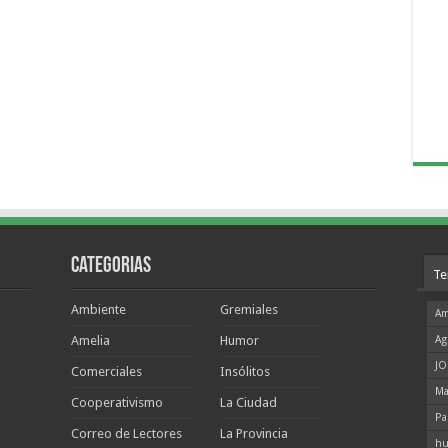
Categorias
Te
Ambiente
Gremiales
Am
Amelia
Humor
Ag
JO
Comerciales
Insólitos
Ma
Cooperativismo
La Ciudad
Pa
Correo de Lectores
La Provincia
hu