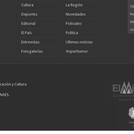
Cultura
La Región
Cl
Deportes
Novedades
Re
VA
Editorial
Policiales
ci
El País
Política
Entrevistas
Ultimas noticias
Fotogalerías
Visperhumor
cación y Cultura
INAES.