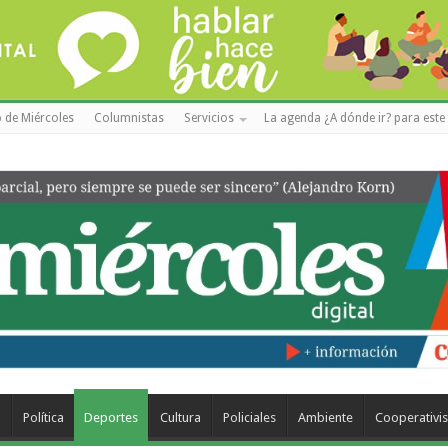
 de Miércoles
Columnistas
Servicios
La agenda ¿A dónde ir? para este 
a
Política
Deportes
Cultura
Policiales
Ambiente
Cooperativi