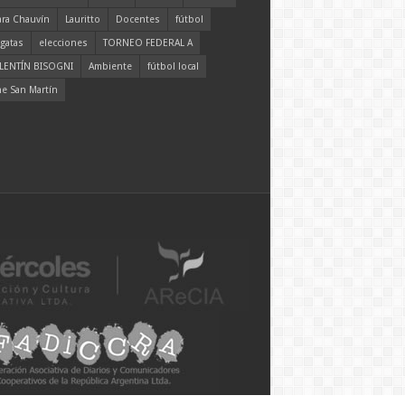
ara Chauvín
Lauritto
Docentes
fútbol
gatas
elecciones
TORNEO FEDERAL A
LENTÍN BISOGNI
Ambiente
fútbol local
ne San Martín