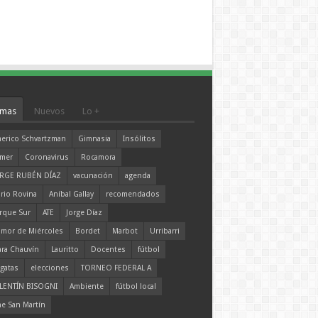
mas
Nuevos
Lo +
erico Schvartzman
Gimnasia
Insólitos
mer
Coronavirus
Rocamora
RGE RUBÉN DÍAZ
vacunación
agenda
rio Rovina
Aníbal Gallay
recomendados
rque Sur
ATE
Jorge Díaz
mor de Miércoles
Bordet
Marbot
Urribarri
ara Chauvín
Lauritto
Docentes
fútbol
gatas
elecciones
TORNEO FEDERAL A
LENTÍN BISOGNI
Ambiente
fútbol local
ne San Martín