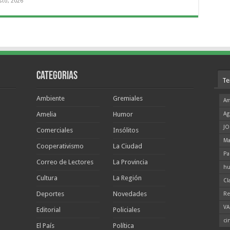
sto, 2026
Categorias
Te
Ambiente
Gremiales
Am
Amelia
Humor
Ag
JO
Comerciales
Insólitos
Ma
Cooperativismo
La Ciudad
Pa
Correo de Lectores
La Provincia
hu
Cultura
La Región
Cl
Deportes
Novedades
Re
VA
Editorial
Policiales
ci
El País
Política