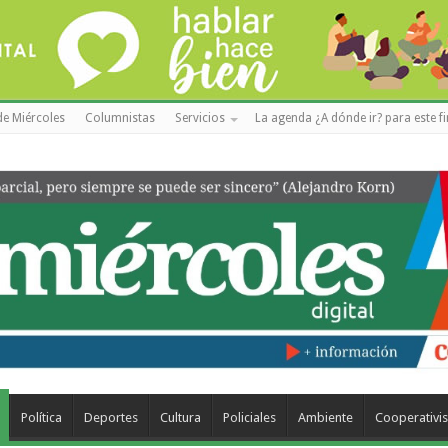
de Miércoles
Columnistas
Servicios
La agenda ¿A dónde ir? para este f
Política
Deportes
Cultura
Policiales
Ambiente
Cooperativi