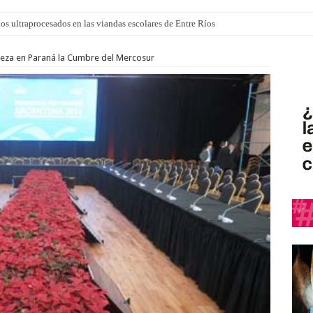
los ultraprocesados en las viandas escolares de Entre Ríos
 “La Runfla de los Macanos”
ieza en Paraná la Cumbre del Mercosur