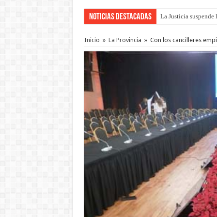
Noticias Destacadas
La Justicia suspende 
Se presentará la obra
Inicio
»
La Provincia
»
Con los cancilleres emp