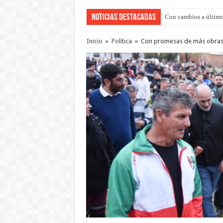
Noticias Destacadas
Con cambios a último
Adopción en Entre Río
Inicio
»
Política
»
Con promesas de más obras,