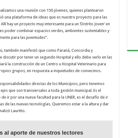
 realizamos una reunión con 150 jóvenes, quienes plantearon
gió una plataforma de ideas que es nuestro proyecto para las
Allí hay un proyecto muy interesante para un ‘Distrito Joven’ en
a es poder combinar espacios verdes, ambientes sustentables y
mente para las juventudes”.
to, también manifestó que como Paraná, Concordia y
iscutir por tener un segundo Hospital y ello debe serlo en las
iará la construcción de un Centro u Hospital Veterinario para
 propios grupos, en respuesta a inquietudes de convecinos.
 responsabilidades directas de los Municipios, pero tenemos
ejes que son transversales a toda gestión municipal. Es el
o de ir por una nueva facultad para la UNER, es el desafío de ir
s de las nuevas tecnologías. Queremos estar a la altura y dar
nalizó Lauritto.
s al aporte de nuestros lectores