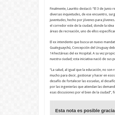
Finalmente, Lauritto destacó: “El 3 de Junio
diversas inquietudes, de ese encuentro, sur
juventudes, hecho por jóvenes para jóvenes. 
el corredor este de la ciudad, donde la ide
áreas de recreación, uno de ellos específica
El ex intendente que busca un nuevo manda
Gualeguaychú, Concepción del Uruguay debe d
14 hectáreas del ex Hospital. A su vez propic
nuestra ciudad; esta iniciativa nació de sus
“La salud, al igual que la educación, no son
mucho para decir, gestionar y hacer en esos 
desafío de fortalecer las escuelas, el desafí
por las ingenierías que atiendan las demanda
esas discusiones por el bien de la ciudad”, fi
Esta nota es posible gracia