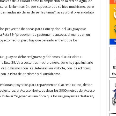
s básicas de la ciudad como la ampliación de la red de agua, de
natural, la iluminación, por supuesto que se hizo muchísimo, pero
s demandas no dejan de ser legítimas”, aseguró el precandidato
 los proyectos de obras para Concepción del Uruguay que
la Ruta 39, “proponemos gestionar la autovía, al menos en un
yecto hecho, pero hay que pelearlo entre todos los
Uruguay no debe resignarse y debemos discutir obras
la Ruta 39. Va a costar, es mucho dinero, pero hay que lucharlo
ez lo hicimos con las Defensas Sur y Norte, con los edificios
, con la Pista de Atletismo y el Autódromo.
gestionan proyectos para repavimentar el acceso Bruno, desde
colectoras, el Acceso Norte, es decir los 3900 metros del Acceso
 el bulevar Yrigoyen es una obra que los uruguayenses destacan,