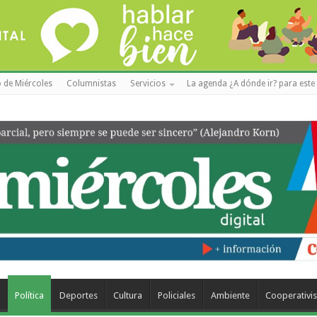
 de Miércoles
Columnistas
Servicios
La agenda ¿A dónde ir? para este 
a
Política
Deportes
Cultura
Policiales
Ambiente
Cooperativi