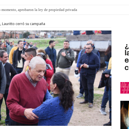
 momento, aprobaron la ley de propiedad privada
s: el 35% de los 90 niños, niñas y adolescentes que esperan una familia tiene CU
 Lauritto cerró su campaña