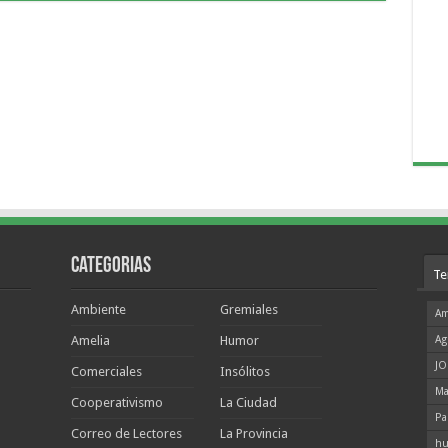
Categorias
Te
Ambiente
Gremiales
Am
Amelia
Humor
Ag
JO
Comerciales
Insólitos
Ma
Cooperativismo
La Ciudad
Pa
Correo de Lectores
La Provincia
hu