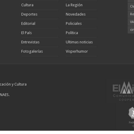
Cultura
La Región
Cl
Deportes
Novedades
Re
VA
Editorial
Policiales
ci
El País
Política
Entrevistas
Ultimas noticias
Fotogalerías
Visperhumor
cación y Cultura
INAES.