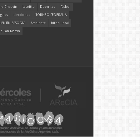
ara Chauvín
Lauritto
Docentes
fútbol
gatas
elecciones
TORNEO FEDERAL A
LENTÍN BISOGNI
Ambiente
fútbol local
ne San Martín