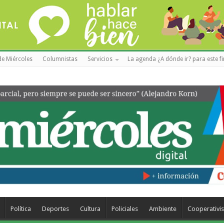
de Miércoles
Columnistas
Servicios
La agenda ¿A dónde ir? para este f
Política
Deportes
Cultura
Policiales
Ambiente
Cooperativi