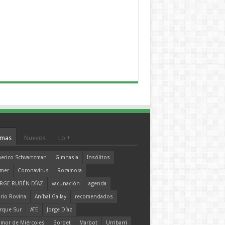
mas
Nuevos
Lo +
erico Schvartzman
Gimnasia
Insólitos
mer
Coronavirus
Rocamora
RGE RUBÉN DÍAZ
vacunación
agenda
rio Rovina
Aníbal Gallay
recomendados
rque Sur
ATE
Jorge Díaz
mor de Miércoles
Bordet
Marbot
Urribarri