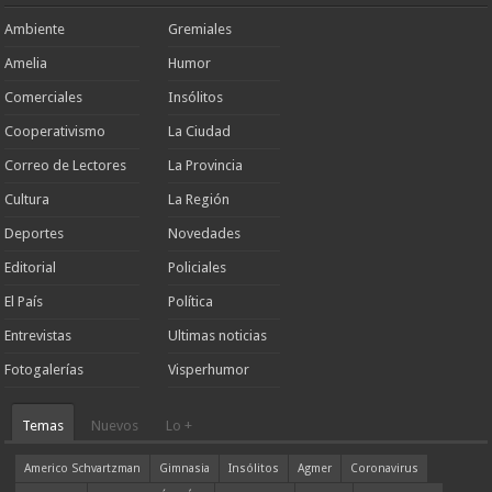
Ambiente
Gremiales
Amelia
Humor
Comerciales
Insólitos
Cooperativismo
La Ciudad
Correo de Lectores
La Provincia
Cultura
La Región
Deportes
Novedades
Editorial
Policiales
El País
Política
Entrevistas
Ultimas noticias
Fotogalerías
Visperhumor
Temas
Nuevos
Lo +
Americo Schvartzman
Gimnasia
Insólitos
Agmer
Coronavirus