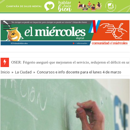
OSER: Frigerio aseguró que mejoraron el servicio, redujeron el déficit e
Por primera vez hicieron una cirugía de reconstrucción torácica en el Hospi
Inicio
»
La Ciudad
»
Concursos e info docente para el lunes 4 de marzo