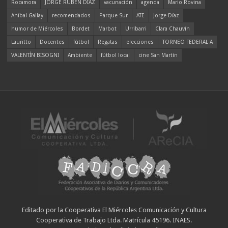
Rocamora
JORGE RUBÉN DÍAZ
vacunación
agenda
Mario Rovina
Aníbal Gallay
recomendados
Parque Sur
ATE
Jorge Díaz
humor de Miércoles
Bordet
Marbot
Urribarri
Clara Chauvín
Lauritto
Docentes
fútbol
Regatas
elecciones
TORNEO FEDERAL A
VALENTÍN BISOGNI
Ambiente
fútbol local
cine San Martín
Editado por la Cooperativa El Miércoles Comunicación y Cultura
Cooperativa de Trabajo Ltda. Matrícula 45196. INAES.