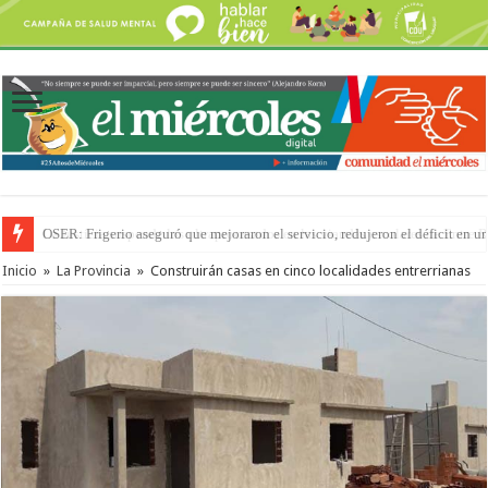
La Justicia suspende los ultraprocesados en las viandas escolares de Entre 
Inicio
»
La Provincia
»
Construirán casas en cinco localidades entrerrianas