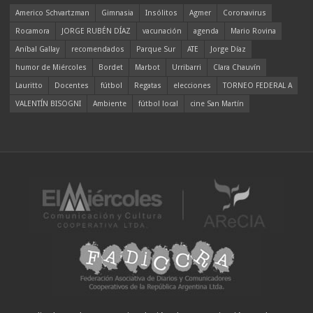
Americo Schvartzman
Gimnasia
Insólitos
Agmer
Coronavirus
Rocamora
JORGE RUBÉN DÍAZ
vacunación
agenda
Mario Rovina
Aníbal Gallay
recomendados
Parque Sur
ATE
Jorge Díaz
humor de Miércoles
Bordet
Marbot
Urribarri
Clara Chauvín
Lauritto
Docentes
fútbol
Regatas
elecciones
TORNEO FEDERAL A
VALENTÍN BISOGNI
Ambiente
fútbol local
cine San Martín