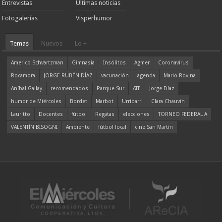
Entrevistas
Ultimas noticias
Fotogalerías
Visperhumor
Temas
Nuevos
Lo +
Americo Schvartzman
Gimnasia
Insólitos
Agmer
Coronavirus
Rocamora
JORGE RUBÉN DÍAZ
vacunación
agenda
Mario Rovina
Aníbal Gallay
recomendados
Parque Sur
ATE
Jorge Díaz
humor de Miércoles
Bordet
Marbot
Urribarri
Clara Chauvín
Lauritto
Docentes
fútbol
Regatas
elecciones
TORNEO FEDERAL A
VALENTÍN BISOGNI
Ambiente
fútbol local
cine San Martín