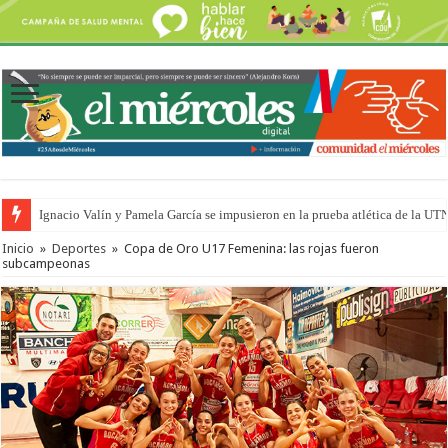
Ignacio Valín y Pamela García se impusieron en la prueba atlética de la UT
Traigo el litoral en mi canción: 100 años de Aníbal Sampayo
Inicio
»
Deportes
»
Copa de Oro U17 Femenina: las rojas fueron
subcampeonas