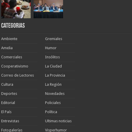
Categorias
Ambiente
Gremiales
Amelia
Humor
Comerciales
Insólitos
Cooperativismo
La Ciudad
Correo de Lectores
La Provincia
Cultura
La Región
Deportes
Novedades
Editorial
Policiales
El País
Política
Entrevistas
Ultimas noticias
Fotogalerías
Visperhumor