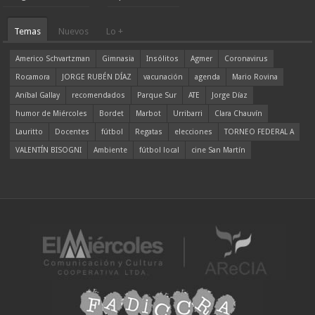
Temas
Nuevos
Lo +
Americo Schvartzman
Gimnasia
Insólitos
Agmer
Coronavirus
Rocamora
JORGE RUBÉN DÍAZ
vacunación
agenda
Mario Rovina
Aníbal Gallay
recomendados
Parque Sur
ATE
Jorge Díaz
humor de Miércoles
Bordet
Marbot
Urribarri
Clara Chauvín
Lauritto
Docentes
fútbol
Regatas
elecciones
TORNEO FEDERAL A
VALENTÍN BISOGNI
Ambiente
fútbol local
cine San Martín