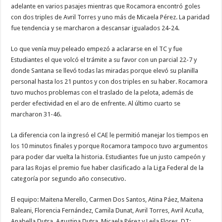
adelante en varios pasajes mientras que Rocamora encontró goles
con dos triples de Avril Torres y uno más de Micaela Pérez. La paridad
fue tendencia y se marcharon a descansar igualados 24-24.
Lo que venía muy peleado empezó a aclararse en el TC y fue
Estudiantes el que volcó el trámite a su favor con un parcial 22-7 y
donde Santana se llevó todas las miradas porque elevó su planilla
personal hasta los 21 puntos y con dos triples en su haber. Rocamora
tuvo muchos problemas con el traslado de la pelota, además de
perder efectividad en el aro de enfrente. Al último cuarto se
marcharon 31-46.
La diferencia con la ingresó el CAE le permitió manejar los tiempos en
los 10 minutos finales y porque Rocamora tampoco tuvo argumentos
para poder dar vuelta la historia. Estudiantes fue un justo campeón y
para las Rojas el premio fue haber clasificado a la Liga Federal de la
categoría por segundo año consecutivo.
El equipo: Maitena Merello, Carmen Dos Santos, Atina Páez, Maitena
Baleani, Florencia Fernández, Camila Dunat, Avril Torres, Avril Acuña,
Anabella Dutra, Agustina Dutra, Micaela Pérez y Leila Flores. DT: