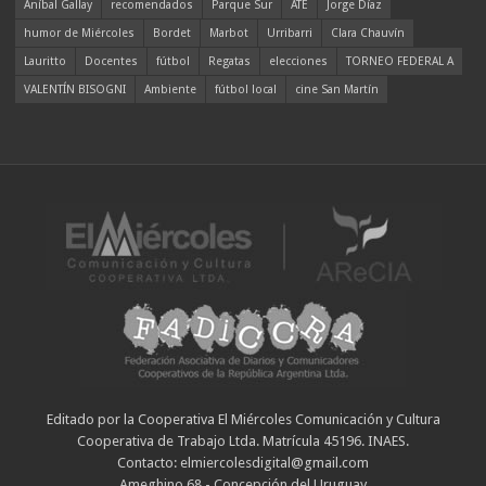
Aníbal Gallay
recomendados
Parque Sur
ATE
Jorge Díaz
humor de Miércoles
Bordet
Marbot
Urribarri
Clara Chauvín
Lauritto
Docentes
fútbol
Regatas
elecciones
TORNEO FEDERAL A
VALENTÍN BISOGNI
Ambiente
fútbol local
cine San Martín
Editado por la Cooperativa El Miércoles Comunicación y Cultura
Cooperativa de Trabajo Ltda. Matrícula 45196. INAES.
Contacto: elmiercolesdigital@gmail.com
Ameghino 68 - Concepción del Uruguay