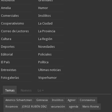
Ambiente
Gremiales
Amelia
Humor
Comerciales
Insólitos
Cooperativismo
La Ciudad
Correo de Lectores
La Provincia
Cultura
La Región
Deportes
Novedades
Editorial
Policiales
El País
Política
Entrevistas
Ultimas noticias
Fotogalerías
Visperhumor
Temas
Nuevos
Lo +
Americo Schvartzman
Gimnasia
Insólitos
Agmer
Coronavirus
Rocamora
JORGE RUBÉN DÍAZ
vacunación
agenda
Mario Rovina