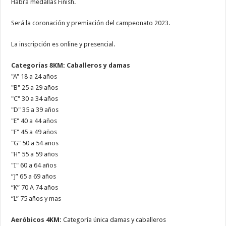
Habrá medallas Finish.
Será la coronación y premiación del campeonato 2023.
La inscripción es online y presencial.
Categorías 8KM: Caballeros y damas
"A" 18 a 24 años
"B" 25 a 29 años
"C" 30 a 34 años
"D" 35 a 39 años
"E" 40 a 44 años
"F" 45 a 49 años
"G" 50 a 54 años
"H" 55 a 59 años
"I" 60 a 64 años
“J” 65 a 69 años
“K” 70 A 74 años
“L” 75 años y mas
Aeróbicos 4KM:
Categoría única damas y caballeros