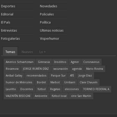
Deportes
Novedades
Editorial
Policiales
El País
Política
Entrevistas
Ultimas noticias
Fotogalerías
Visperhumor
Temas
Nuevos
Lo +
Americo Schvartzman
Gimnasia
Insólitos
Agmer
Coronavirus
Rocamora
JORGE RUBÉN DÍAZ
vacunación
agenda
Mario Rovina
Aníbal Gallay
recomendados
Parque Sur
ATE
Jorge Díaz
humor de Miércoles
Bordet
Marbot
Urribarri
Clara Chauvín
Lauritto
Docentes
fútbol
Regatas
elecciones
TORNEO FEDERAL A
VALENTÍN BISOGNI
Ambiente
fútbol local
cine San Martín