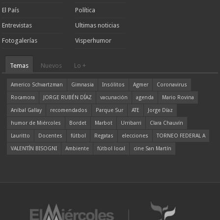
El País
Política
Entrevistas
Ultimas noticias
Fotogalerías
Visperhumor
Temas
Nuevos
Lo +
Americo Schvartzman
Gimnasia
Insólitos
Agmer
Coronavirus
Rocamora
JORGE RUBÉN DÍAZ
vacunación
agenda
Mario Rovina
Aníbal Gallay
recomendados
Parque Sur
ATE
Jorge Díaz
humor de Miércoles
Bordet
Marbot
Urribarri
Clara Chauvín
Lauritto
Docentes
fútbol
Regatas
elecciones
TORNEO FEDERAL A
VALENTÍN BISOGNI
Ambiente
fútbol local
cine San Martín