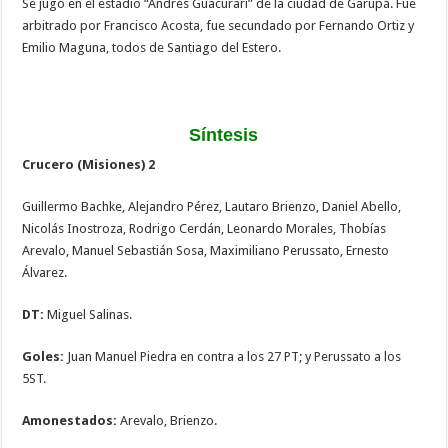
Se jugó en el estadio “Andrés Guacurari” de la ciudad de Garupá. Fue
arbitrado por Francisco Acosta, fue secundado por Fernando Ortiz y
Emilio Maguna, todos de Santiago del Estero.
Síntesis
Crucero (Misiones) 2
Guillermo Bachke, Alejandro Pérez, Lautaro Brienzo, Daniel Abello,
Nicolás Inostroza, Rodrigo Cerdán, Leonardo Morales, Thobías
Arevalo, Manuel Sebastián Sosa, Maximiliano Perussato, Ernesto
Álvarez.
DT:
Miguel Salinas.
Goles:
Juan Manuel Piedra en contra a los 27 PT; y Perussato a los
5ST.
Amonestados:
Arevalo, Brienzo.