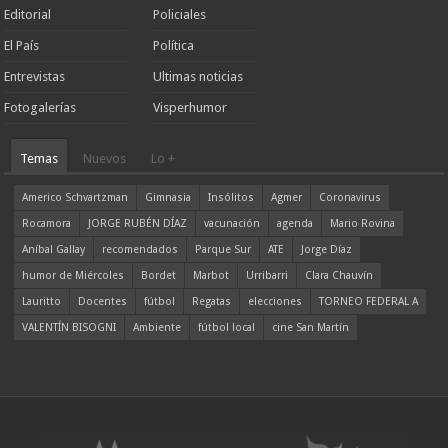
Editorial
Policiales
El País
Política
Entrevistas
Ultimas noticias
Fotogalerías
Visperhumor
Temas
Nuevos
Lo +
Americo Schvartzman
Gimnasia
Insólitos
Agmer
Coronavirus
Rocamora
JORGE RUBÉN DÍAZ
vacunación
agenda
Mario Rovina
Aníbal Gallay
recomendados
Parque Sur
ATE
Jorge Díaz
humor de Miércoles
Bordet
Marbot
Urribarri
Clara Chauvín
Lauritto
Docentes
fútbol
Regatas
elecciones
TORNEO FEDERAL A
VALENTÍN BISOGNI
Ambiente
fútbol local
cine San Martín