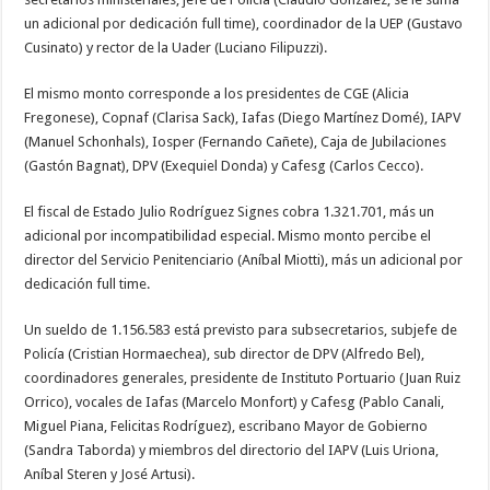
un adicional por dedicación full time), coordinador de la UEP (Gustavo
Cusinato) y rector de la Uader (Luciano Filipuzzi).
El mismo monto corresponde a los presidentes de CGE (Alicia
Fregonese), Copnaf (Clarisa Sack), Iafas (Diego Martínez Domé), IAPV
(Manuel Schonhals), Iosper (Fernando Cañete), Caja de Jubilaciones
(Gastón Bagnat), DPV (Exequiel Donda) y Cafesg (Carlos Cecco).
El fiscal de Estado Julio Rodríguez Signes cobra 1.321.701, más un
adicional por incompatibilidad especial. Mismo monto percibe el
director del Servicio Penitenciario (Aníbal Miotti), más un adicional por
dedicación full time.
Un sueldo de 1.156.583 está previsto para subsecretarios, subjefe de
Policía (Cristian Hormaechea), sub director de DPV (Alfredo Bel),
coordinadores generales, presidente de Instituto Portuario (Juan Ruiz
Orrico), vocales de Iafas (Marcelo Monfort) y Cafesg (Pablo Canali,
Miguel Piana, Felicitas Rodríguez), escribano Mayor de Gobierno
(Sandra Taborda) y miembros del directorio del IAPV (Luis Uriona,
Aníbal Steren y José Artusi).