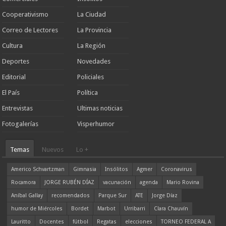
Cooperativismo
La Ciudad
Correo de Lectores
La Provincia
Cultura
La Región
Deportes
Novedades
Editorial
Policiales
El País
Política
Entrevistas
Ultimas noticias
Fotogalerías
Visperhumor
Temas
Nuevos
Lo +
Americo Schvartzman
Gimnasia
Insólitos
Agmer
Coronavirus
Rocamora
JORGE RUBÉN DÍAZ
vacunación
agenda
Mario Rovina
Aníbal Gallay
recomendados
Parque Sur
ATE
Jorge Díaz
humor de Miércoles
Bordet
Marbot
Urribarri
Clara Chauvín
Lauritto
Docentes
fútbol
Regatas
elecciones
TORNEO FEDERAL A