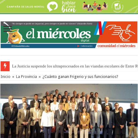
La Justicia suspende los ultraprocesados en las viandas escolares de Entre 
Se presentará la obra “La Runfla de los Macanos”
Inicio
»
La Provincia
»
¿Cuánto ganan Frigerio y sus funcionarios?