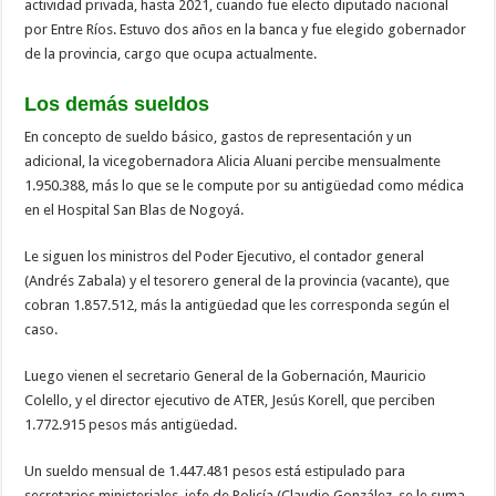
actividad privada, hasta 2021, cuando fue electo diputado nacional
por Entre Ríos. Estuvo dos años en la banca y fue elegido gobernador
de la provincia, cargo que ocupa actualmente.
Los demás sueldos
En concepto de sueldo básico, gastos de representación y un
adicional, la vicegobernadora Alicia Aluani percibe mensualmente
1.950.388, más lo que se le compute por su antigüedad como médica
en el Hospital San Blas de Nogoyá.
Le siguen los ministros del Poder Ejecutivo, el contador general
(Andrés Zabala) y el tesorero general de la provincia (vacante), que
cobran 1.857.512, más la antigüedad que les corresponda según el
caso.
Luego vienen el secretario General de la Gobernación, Mauricio
Colello, y el director ejecutivo de ATER, Jesús Korell, que perciben
1.772.915 pesos más antigüedad.
Un sueldo mensual de 1.447.481 pesos está estipulado para
secretarios ministeriales, jefe de Policía (Claudio González, se le suma