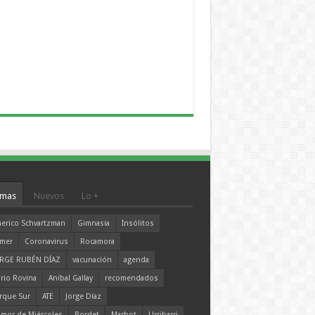
mas
Nuevos
Lo +
erico Schvartzman
Gimnasia
Insólitos
mer
Coronavirus
Rocamora
RGE RUBÉN DÍAZ
vacunación
agenda
rio Rovina
Aníbal Gallay
recomendados
rque Sur
ATE
Jorge Díaz
mor de Miércoles
Bordet
Marbot
Urribarri