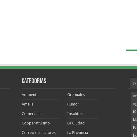
Categorias
Te
Ambiente
Gremiales
Am
Amelia
Humor
Ag
JO
Comerciales
Insólitos
Ma
Cooperativismo
La Ciudad
Pa
Correo de Lectores
La Provincia
hu