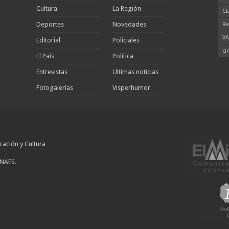
Cultura
La Región
Cl
Deportes
Novedades
Re
VA
Editorial
Policiales
ci
El País
Política
Entrevistas
Ultimas noticias
Fotogalerías
Visperhumor
cación y Cultura
INAES.