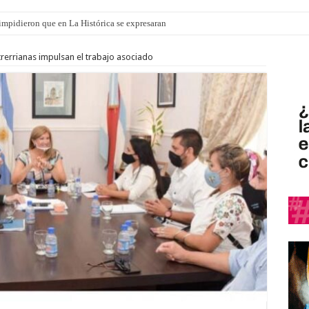
o impidieron que en La Histórica se expresaran
ró que mejoraron el servicio, redujeron el déficit en un 30% y anunció un vademé
rerrianas impulsan el trabajo asociado