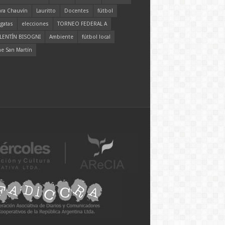
ara Chauvín
Lauritto
Docentes
fútbol
gatas
elecciones
TORNEO FEDERAL A
LENTÍN BISOGNI
Ambiente
fútbol local
ne San Martín