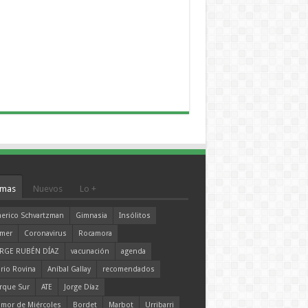
mas
Nuevos
Lo +
erico Schvartzman
Gimnasia
Insólitos
mer
Coronavirus
Rocamora
RGE RUBÉN DÍAZ
vacunación
agenda
rio Rovina
Aníbal Gallay
recomendados
rque Sur
ATE
Jorge Díaz
mor de Miércoles
Bordet
Marbot
Urribarri