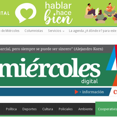
 de Miércoles
Columnistas
Servicios
La agenda ¿A dónde ir? para este 
a
Política
Deportes
Cultura
Policiales
Ambiente
Cooperativi