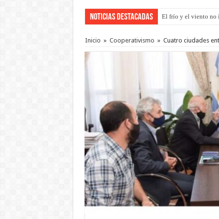
Noticias Destacadas
El frío y el viento n
OSER: Frigerio asegu
Inicio
»
Cooperativismo
»
Cuatro ciudades ent