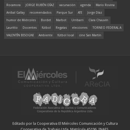
Rocamora
JORGE RUBÉN DÍAZ
vacunación
agenda
Mario Rovina
Aníbal Gallay
recomendados
Parque Sur
ATE
Jorge Díaz
humor de Miércoles
Bordet
Marbot
Urribarri
Clara Chauvín
Lauritto
Docentes
fútbol
Regatas
elecciones
TORNEO FEDERAL A
VALENTÍN BISOGNI
Ambiente
fútbol local
cine San Martín
Editado por la Cooperativa El Miércoles Comunicación y Cultura
Cooperativa de Trabajo Ltda. Matrícula 45196. INAES.