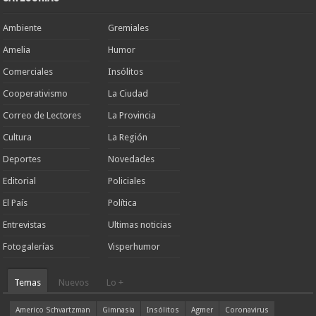
Ambiente
Gremiales
Amelia
Humor
Comerciales
Insólitos
Cooperativismo
La Ciudad
Correo de Lectores
La Provincia
Cultura
La Región
Deportes
Novedades
Editorial
Policiales
El País
Política
Entrevistas
Ultimas noticias
Fotogalerías
Visperhumor
Temas
Nuevos
Lo +
Americo Schvartzman
Gimnasia
Insólitos
Agmer
Coronavirus