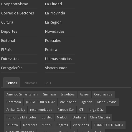
Cooperativismo
La Ciudad
Correo de Lectores
La Provincia
Cultura
La Región
Deportes
Novedades
Editorial
Policiales
El País
Política
Entrevistas
Ultimas noticias
Fotogalerías
Visperhumor
Temas
Nuevos
Lo +
Americo Schvartzman
Gimnasia
Insólitos
Agmer
Coronavirus
Rocamora
JORGE RUBÉN DÍAZ
vacunación
agenda
Mario Rovina
Aníbal Gallay
recomendados
Parque Sur
ATE
Jorge Díaz
humor de Miércoles
Bordet
Marbot
Urribarri
Clara Chauvín
Lauritto
Docentes
fútbol
Regatas
elecciones
TORNEO FEDERAL A