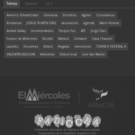
Temas
Nuevos
Lo +
Americo Schvartzman
Gimnasia
Insólitos
Agmer
Coronavirus
Rocamora
JORGE RUBÉN DÍAZ
vacunación
agenda
Mario Rovina
Aníbal Gallay
recomendados
Parque Sur
ATE
Jorge Díaz
humor de Miércoles
Bordet
Marbot
Urribarri
Clara Chauvín
Lauritto
Docentes
fútbol
Regatas
elecciones
TORNEO FEDERAL A
VALENTÍN BISOGNI
Ambiente
fútbol local
cine San Martín