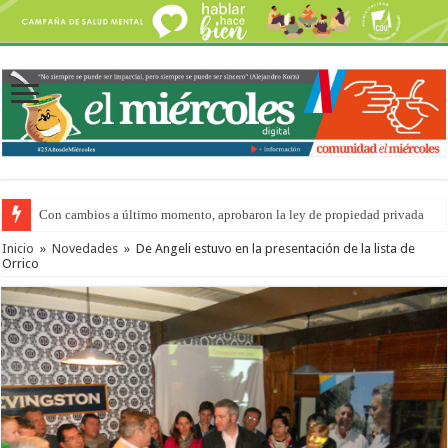
Con cambios a último momento, aprobaron la ley de propiedad privada
Adopción en Entre Ríos: el 35% de los 90 niños, niñas y adolescentes que 
Inicio
»
Novedades
»
De Angeli estuvo en la presentación de la lista de
Orrico