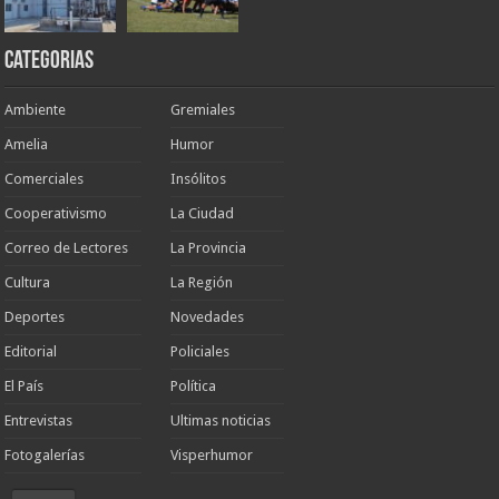
Categorias
Ambiente
Gremiales
Amelia
Humor
Comerciales
Insólitos
Cooperativismo
La Ciudad
Correo de Lectores
La Provincia
Cultura
La Región
Deportes
Novedades
Editorial
Policiales
El País
Política
Entrevistas
Ultimas noticias
Fotogalerías
Visperhumor